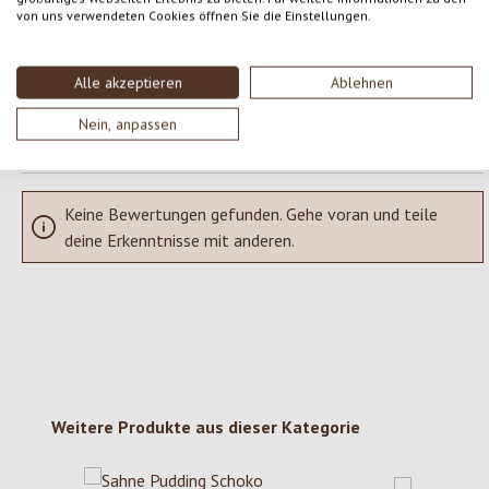
Teile deine Erfahrungen mit dem Produkt mit anderen Kunden.
von uns verwendeten Cookies öffnen Sie die Einstellungen.
SCHREIBE EINE BEWERTUNG
Alle akzeptieren
Ablehnen
Bewertungen nur in der aktuellen Sprache anzeigen.
Nein, anpassen
Keine Bewertungen gefunden. Gehe voran und teile
deine Erkenntnisse mit anderen.
Produktgalerie überspringen
Weitere Produkte aus dieser Kategorie