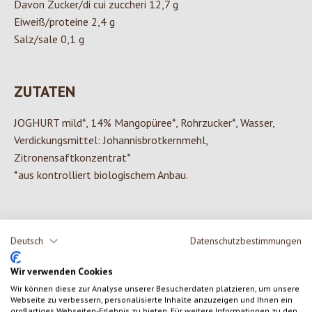
Davon Zucker/di cui zuccheri 12,7 g
Eiweiß/proteine 2,4 g
Salz/sale 0,1 g
ZUTATEN
JOGHURT mild*, 14% Mangopüree*, Rohrzucker*, Wasser,
Verdickungsmittel: Johannisbrotkernmehl,
Zitronensaftkonzentrat*
*aus kontrolliert biologischem Anbau.
Deutsch
Datenschutzbestimmungen
0 von 0 Bewertungen
Wir verwenden Cookies
Gib eine Bewertung ab!
Durchschnittliche Bewertung von 0 von 5 Sternen
Wir können diese zur Analyse unserer Besucherdaten platzieren, um unsere
Webseite zu verbessern, personalisierte Inhalte anzuzeigen und Ihnen ein
großartiges Webseiten-Erlebnis zu bieten. Für weitere Informationen zu den