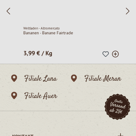
Weltladen - Altromercato
Bananen - Banane Fairtrade
3,99 € / Kg
Regulärer Preis:
Filiale Lana
Filiale Meran
Filiale Auer