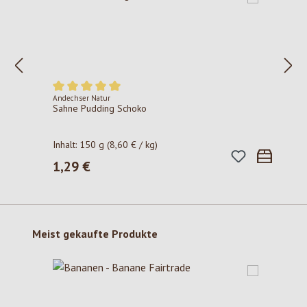
Andechser Natur
Durchschnittliche Bewertung von 5 von 5 Sternen
Sahne Pudding Schoko
Inhalt:
150 g
(8,60 € / kg)
1,29 €
Regulärer Preis:
Produktgalerie überspringen
Meist gekaufte Produkte