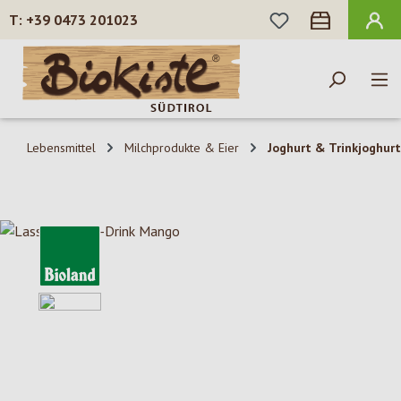
DU HAST 0 PROD
+39 0473 201023
Zum Hauptinhalt springen
Lebensmittel
Milchprodukte & Eier
Joghurt & Trinkjoghurt
Bildergalerie überspringen