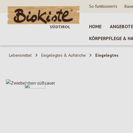
So funktioniert's
Baue
 Hauptinhalt springen
Zur Suche springen
Zur Hauptnavigation springen
HOME
ANGEBOT
KÖRPERPFLEGE & H
Lebensmittel
Eingelegtes & Aufstriche
Eingelegtes
Bildergalerie überspringen