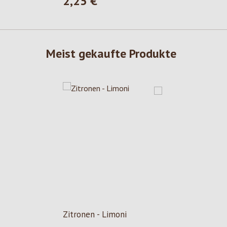
2,25 €
Regulärer Preis:
Meist gekaufte Produkte
Zitronen - Limoni