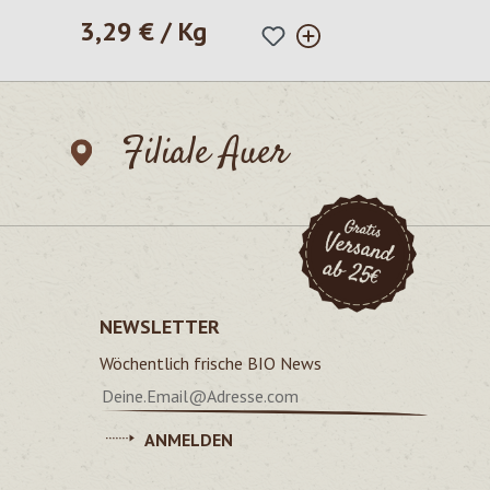
3,29 € / Kg
Regulärer Preis:
Filiale Auer
NEWSLETTER
Wöchentlich frische BIO News
ANMELDEN