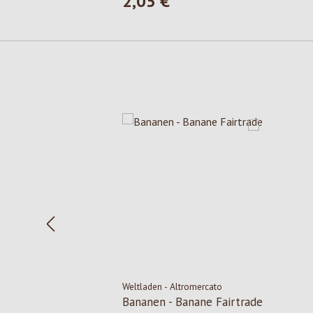
2,05 €
Regulärer Preis:
Produktgalerie überspringen
Weltladen - Altromercato
Bananen - Banane Fairtrade