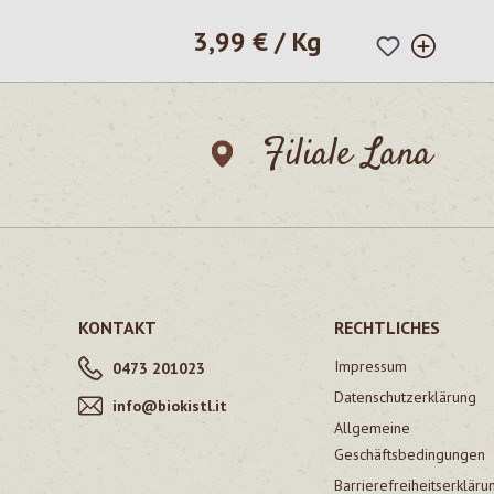
3,99 € / Kg
Regulärer Preis:
Filiale Lana
KONTAKT
RECHTLICHES
Impressum
0473 201023
Datenschutzerklärung
info@biokistl.it
Allgemeine
Geschäftsbedingungen
Barrierefreiheitserkläru