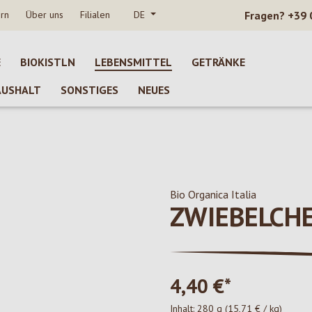
rn
Über uns
Filialen
DE
Fragen?
+39 
E
BIOKISTLN
LEBENSMITTEL
GETRÄNKE
AUSHALT
SONSTIGES
NEUES
Bio Organica Italia
ZWIEBELCH
4,40 €*
Inhalt:
280 g
(15,71 € / kg)