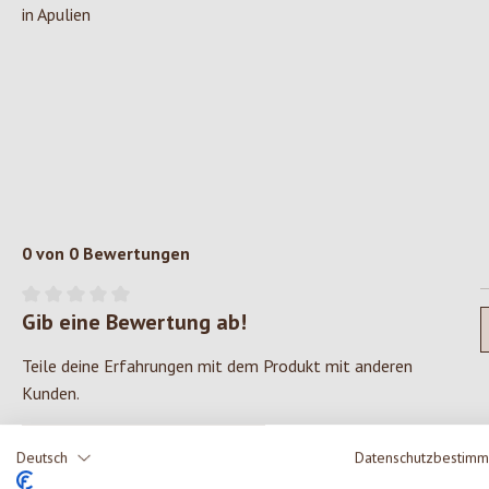
in Apulien
0 von 0 Bewertungen
Gib eine Bewertung ab!
Durchschnittliche Bewertung von 0 von 5 Sternen
Teile deine Erfahrungen mit dem Produkt mit anderen
Kunden.
SCHREIBE EINE BEWERTUNG
Deutsch
Datenschutzbestim