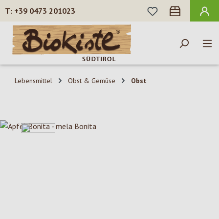
DU HAST 0 PROD
+39 0473 201023
Zum Hauptinhalt springen
Lebensmittel
Obst & Gemüse
Obst
Bildergalerie überspringen