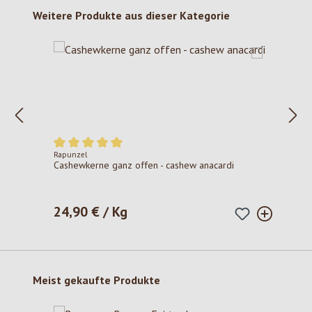
Produktgalerie überspringen
Weitere Produkte aus dieser Kategorie
Rapunzel
Durchschnittliche Bewertung von 5 von 5 Sternen
Cashewkerne ganz offen - cashew anacardi
24,90 € / Kg
Regulärer Preis:
Produktgalerie überspringen
Meist gekaufte Produkte