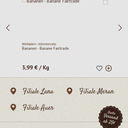
Weltladen - Altromercato
Bananen - Banane Fairtrade
3,99 € / Kg
Regulärer Preis:
Filiale Lana
Filiale Meran
Filiale Auer