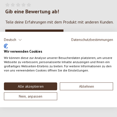
Gib eine Bewertung ab!
Durchschnittliche Bewertung von 0 von 5 Sternen
Teile deine Erfahrungen mit dem Produkt mit anderen Kunden.
SCHREIBE EINE BEWERTUNG
Deutsch
Datenschutzbestimmungen
Bewertungen nur in der aktuellen Sprache anzeigen.
Wir verwenden Cookies
Wir können diese zur Analyse unserer Besucherdaten platzieren, um unsere
Webseite zu verbessern, personalisierte Inhalte anzuzeigen und Ihnen ein
großartiges Webseiten-Erlebnis zu bieten. Für weitere Informationen zu den
von uns verwendeten Cookies öffnen Sie die Einstellungen.
Keine Bewertungen gefunden. Gehe voran und teile
deine Erkenntnisse mit anderen.
Alle akzeptieren
Ablehnen
Nein, anpassen