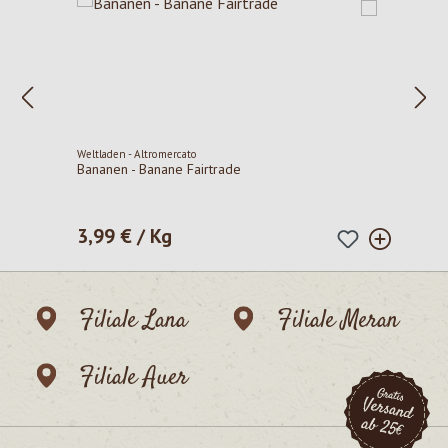
Weltladen - Altromercato
Bananen - Banane Fairtrade
3,99 € / Kg
Regulärer Preis:
Filiale Lana
Filiale Meran
Filiale Auer