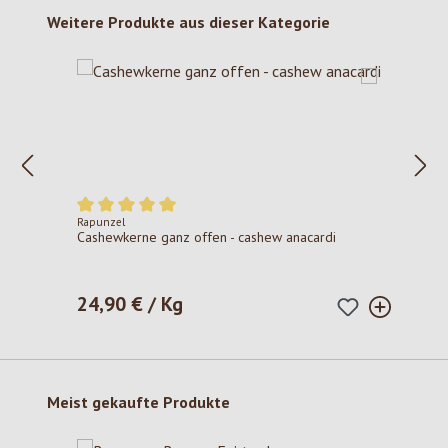
Produktgalerie überspringen
Weitere Produkte aus dieser Kategorie
Rapunzel
Durchschnittliche Bewertung von 5 von 5 Sternen
Cashewkerne ganz offen - cashew anacardi
24,90 € / Kg
Regulärer Preis:
Produktgalerie überspringen
Meist gekaufte Produkte