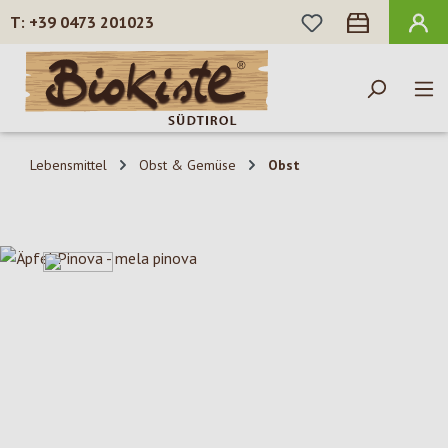
DU HAST 0 PROD
+39 0473 201023
Zum Hauptinhalt springen
Lebensmittel
Obst & Gemüse
Obst
Bildergalerie überspringen