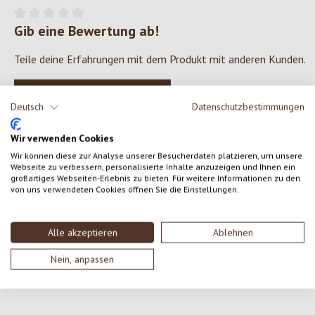
Gib eine Bewertung ab!
Durchschnittliche Bewertung von 0 von 5 Sternen
Teile deine Erfahrungen mit dem Produkt mit anderen Kunden.
SCHREIBE EINE BEWERTUNG
Deutsch
Datenschutzbestimmungen
Bewertungen nur in der aktuellen Sprache anzeigen.
Wir verwenden Cookies
Wir können diese zur Analyse unserer Besucherdaten platzieren, um unsere
Webseite zu verbessern, personalisierte Inhalte anzuzeigen und Ihnen ein
großartiges Webseiten-Erlebnis zu bieten. Für weitere Informationen zu den
von uns verwendeten Cookies öffnen Sie die Einstellungen.
Keine Bewertungen gefunden. Gehe voran und teile
deine Erkenntnisse mit anderen.
Alle akzeptieren
Ablehnen
Nein, anpassen