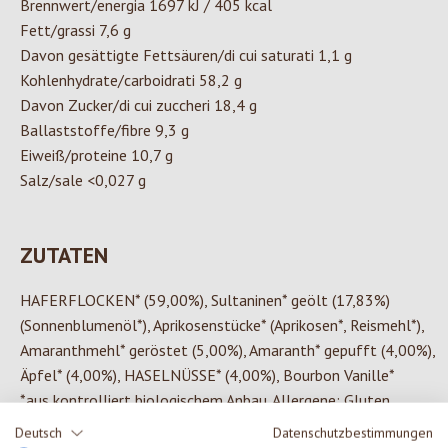
Brennwert/energia 1697 kJ / 405 kcal
Fett/grassi 7,6 g
Davon gesättigte Fettsäuren/di cui saturati 1,1 g
Kohlenhydrate/carboidrati 58,2 g
Davon Zucker/di cui zuccheri 18,4 g
Ballaststoffe/fibre 9,3 g
Eiweiß/proteine 10,7 g
Salz/sale <0,027 g
ZUTATEN
HAFERFLOCKEN* (59,00%), Sultaninen* geölt (17,83%)
(Sonnenblumenöl*), Aprikosenstücke* (Aprikosen*, Reismehl*),
Amaranthmehl* geröstet (5,00%), Amaranth* gepufft (4,00%),
Äpfel* (4,00%), HASELNÜSSE* (4,00%), Bourbon Vanille*
*aus kontrolliert biologischem Anbau. Allergene: Gluten,
Schalenfrüchte
Deutsch
Datenschutzbestimmungen