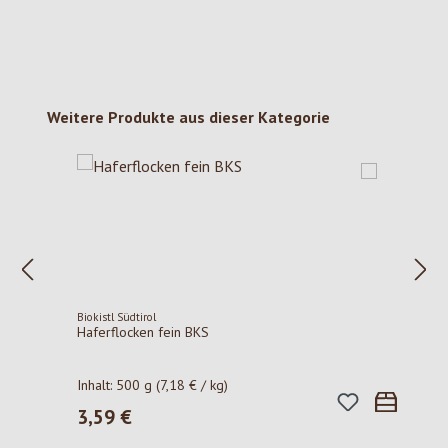
Produktgalerie überspringen
Weitere Produkte aus dieser Kategorie
Biokistl Südtirol
Haferflocken fein BKS
Inhalt:
500 g
(7,18 € / kg)
3,59 €
Regulärer Preis: