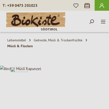
DU HAST 0 PROD
+39 0473 201023
Zum Hauptinhalt springen
Lebensmittel
Getreide, Müsli & Trockenfrüchte
Müsli & Flocken
Bildergalerie überspringen