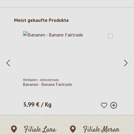
Produktgalerie überspringen
Meist gekaufte Produkte
Weltladen - Altromercato
Bananen - Banane Fairtrade
3,99 € / Kg
Regulärer Preis:
Filiale Lana
Filiale Meran