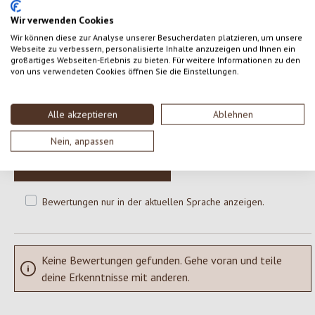
Wir verwenden Cookies
Wir können diese zur Analyse unserer Besucherdaten platzieren, um unsere
Webseite zu verbessern, personalisierte Inhalte anzuzeigen und Ihnen ein
0 von 0 Bewertungen
großartiges Webseiten-Erlebnis zu bieten. Für weitere Informationen zu den
von uns verwendeten Cookies öffnen Sie die Einstellungen.
Gib eine Bewertung ab!
Durchschnittliche Bewertung von 0 von 5 Sternen
Alle akzeptieren
Ablehnen
Teile deine Erfahrungen mit dem Produkt mit anderen Kunden.
Nein, anpassen
SCHREIBE EINE BEWERTUNG
Bewertungen nur in der aktuellen Sprache anzeigen.
Keine Bewertungen gefunden. Gehe voran und teile
deine Erkenntnisse mit anderen.