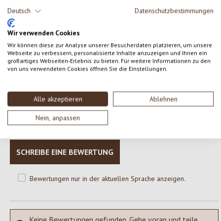
HASELNÜSSE* geröstet (7,00%), Leinsaat*, Buchweizen*
Deutsch
Datenschutzbestimmungen
geröstet, SESAM* geröstet
* = Zutaten aus ökol. Landbau
Wir verwenden Cookies
Wir können diese zur Analyse unserer Besucherdaten platzieren, um unsere
Webseite zu verbessern, personalisierte Inhalte anzuzeigen und Ihnen ein
großartiges Webseiten-Erlebnis zu bieten. Für weitere Informationen zu den
von uns verwendeten Cookies öffnen Sie die Einstellungen.
0 von 0 Bewertungen
Alle akzeptieren
Ablehnen
Gib eine Bewertung ab!
Durchschnittliche Bewertung von 0 von 5 Sternen
Nein, anpassen
Teile deine Erfahrungen mit dem Produkt mit anderen Kunden.
SCHREIBE EINE BEWERTUNG
Bewertungen nur in der aktuellen Sprache anzeigen.
Keine Bewertungen gefunden. Gehe voran und teile