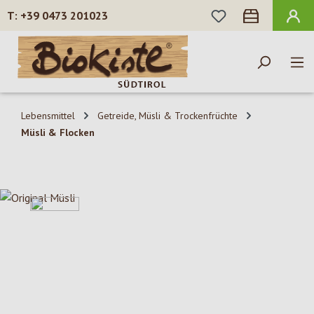
DU HAST 0 PROD
+39 0473 201023
Zum Hauptinhalt springen
Lebensmittel
Getreide, Müsli & Trockenfrüchte
Müsli & Flocken
Bildergalerie überspringen