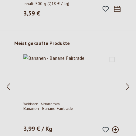
Inhalt:
500 g
(7,18 € / kg)
3,59 €
Regulärer Preis:
Produktgalerie überspringen
Meist gekaufte Produkte
Weltladen - Altromercato
Bananen - Banane Fairtrade
3,99 € / Kg
Regulärer Preis: