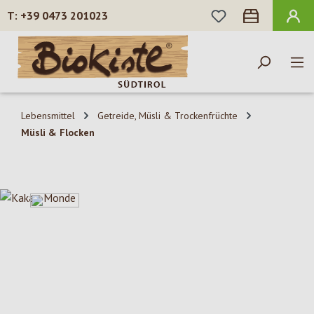
DU HAST 0 PROD
+39 0473 201023
Zum Hauptinhalt springen
Lebensmittel
Getreide, Müsli & Trockenfrüchte
Müsli & Flocken
Bildergalerie überspringen