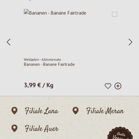
Weltladen - Altromercato
Bananen - Banane Fairtrade
3,99 € / Kg
Regulärer Preis:
Filiale Lana
Filiale Meran
Filiale Auer