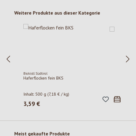
Produktgalerie überspringen
Weitere Produkte aus dieser Kategorie
Biokistl Südtirol
Haferflocken fein BKS
Inhalt:
500 g
(7,18 € / kg)
3,59 €
Regulärer Preis:
Produktgalerie überspringen
Meist gekaufte Produkte