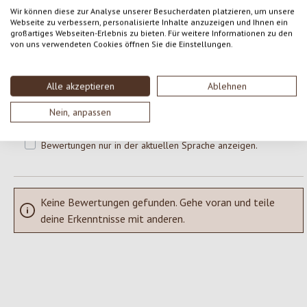
0 von 0 Bewertungen
Wir können diese zur Analyse unserer Besucherdaten platzieren, um unsere
Webseite zu verbessern, personalisierte Inhalte anzuzeigen und Ihnen ein
großartiges Webseiten-Erlebnis zu bieten. Für weitere Informationen zu den
Gib eine Bewertung ab!
Durchschnittliche Bewertung von 0 von 5 Sternen
von uns verwendeten Cookies öffnen Sie die Einstellungen.
Teile deine Erfahrungen mit dem Produkt mit anderen Kunden.
Alle akzeptieren
Ablehnen
SCHREIBE EINE BEWERTUNG
Nein, anpassen
Bewertungen nur in der aktuellen Sprache anzeigen.
Keine Bewertungen gefunden. Gehe voran und teile
deine Erkenntnisse mit anderen.