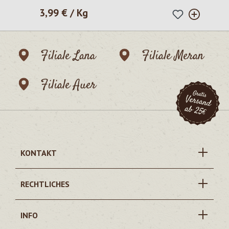
3,99 € / Kg
Regulärer Preis:
Filiale Lana
Filiale Meran
Filiale Auer
KONTAKT
RECHTLICHES
INFO