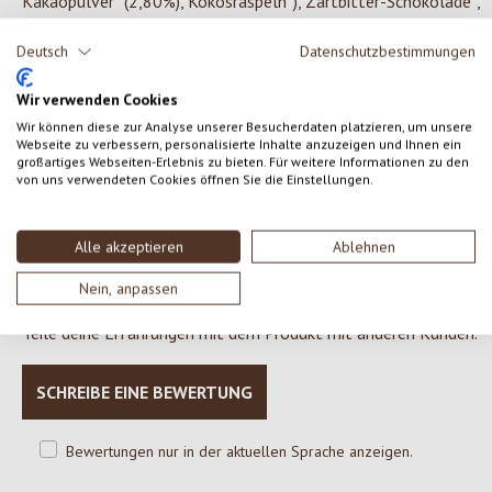
Kakaopulver* (2,80%), Kokosraspeln*), Zartbitter-Schokolade*,
geraspelt (11,98%) (Kakaomasse*, Rapadura Vollrohrzucker*,
Deutsch
Datenschutzbestimmungen
Cristallino Rohrzucker*, Kakaobutter*, Emulgator:
SOJALECITHIN*), SESAM*, Leinsaat*, Bourbon Vanille*
Wir verwenden Cookies
*aus kontrolliert biologischem Anbau.
Wir können diese zur Analyse unserer Besucherdaten platzieren, um unsere
Webseite zu verbessern, personalisierte Inhalte anzuzeigen und Ihnen ein
großartiges Webseiten-Erlebnis zu bieten. Für weitere Informationen zu den
von uns verwendeten Cookies öffnen Sie die Einstellungen.
0 von 0 Bewertungen
Alle akzeptieren
Ablehnen
Gib eine Bewertung ab!
Durchschnittliche Bewertung von 0 von 5 Sternen
Nein, anpassen
Teile deine Erfahrungen mit dem Produkt mit anderen Kunden.
SCHREIBE EINE BEWERTUNG
Bewertungen nur in der aktuellen Sprache anzeigen.