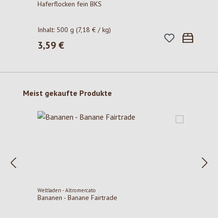
Haferflocken fein BKS
Inhalt:
500 g
(7,18 € / kg)
3,59 €
Regulärer Preis:
Produktgalerie überspringen
Meist gekaufte Produkte
Weltladen - Altromercato
Bananen - Banane Fairtrade