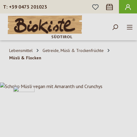
DU HAST 0 PROD
+39 0473 201023
Zum Hauptinhalt springen
Lebensmittel
Getreide, Müsli & Trockenfrüchte
Müsli & Flocken
Bildergalerie überspringen