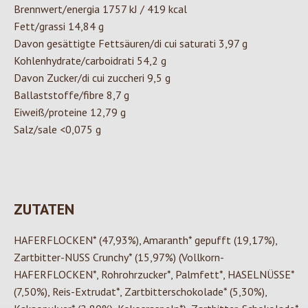
Brennwert/energia 1757 kJ / 419 kcal
Fett/grassi 14,84 g
Davon gesättigte Fettsäuren/di cui saturati 3,97 g
Kohlenhydrate/carboidrati 54,2 g
Davon Zucker/di cui zuccheri 9,5 g
Ballaststoffe/fibre 8,7 g
Eiweiß/proteine 12,79 g
Salz/sale <0,075 g
ZUTATEN
HAFERFLOCKEN* (47,93%), Amaranth* gepufft (19,17%),
Zartbitter-NUSS Crunchy* (15,97%) (Vollkorn-
HAFERFLOCKEN*, Rohrohrzucker*, Palmfett*, HASELNÜSSE*
(7,50%), Reis-Extrudat*, Zartbitterschokolade* (5,30%),