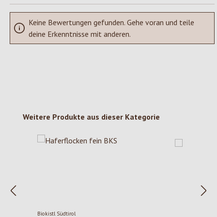
Keine Bewertungen gefunden. Gehe voran und teile
deine Erkenntnisse mit anderen.
Produktgalerie überspringen
Weitere Produkte aus dieser Kategorie
Biokistl Südtirol