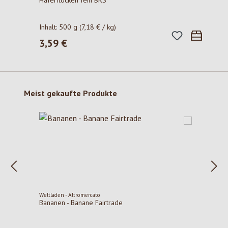
Haferflocken fein BKS
Inhalt:
500 g
(7,18 € / kg)
3,59 €
Regulärer Preis:
Produktgalerie überspringen
Meist gekaufte Produkte
Weltladen - Altromercato
Bananen - Banane Fairtrade