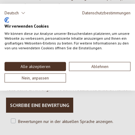
Leinmehl*, Johannisbeeren* schwarz gefriergetrocknet, Bourbon
Vanille*
Deutsch
Datenschutzbestimmungen
*aus kontrolliert ökologischer Erzeugung
Wir verwenden Cookies
**aus biodynamischer Erzeugung
Wir können diese zur Analyse unserer Besucherdaten platzieren, um unsere
Webseite zu verbessern, personalisierte Inhalte anzuzeigen und Ihnen ein
großartiges Webseiten-Erlebnis zu bieten. Für weitere Informationen zu den
von uns verwendeten Cookies öffnen Sie die Einstellungen.
0 von 0 Bewertungen
Alle akzeptieren
Ablehnen
Gib eine Bewertung ab!
Durchschnittliche Bewertung von 0 von 5 Sternen
Nein, anpassen
Teile deine Erfahrungen mit dem Produkt mit anderen Kunden.
SCHREIBE EINE BEWERTUNG
Bewertungen nur in der aktuellen Sprache anzeigen.