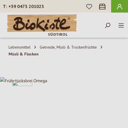
DU HAST 0 PROD
+39 0473 201023
Zum Hauptinhalt springen
Lebensmittel
Getreide, Müsli & Trockenfrüchte
Müsli & Flocken
Bildergalerie überspringen