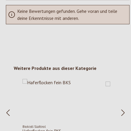
Keine Bewertungen gefunden. Gehe voran und teile
deine Erkenntnisse mit anderen.
Produktgalerie überspringen
Weitere Produkte aus dieser Kategorie
Biokistl Südtirol