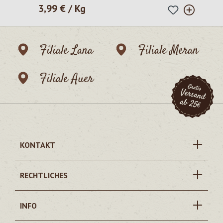
3,99 € / Kg
Regulärer Preis:
Filiale Lana
Filiale Meran
Filiale Auer
KONTAKT
RECHTLICHES
INFO