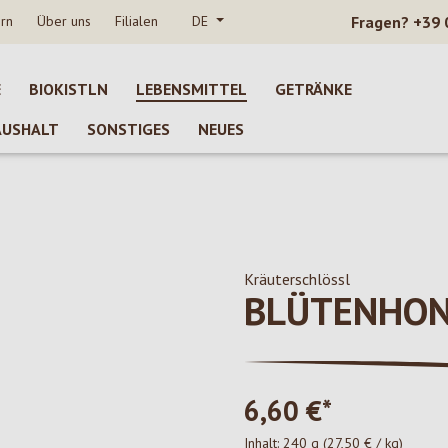
rn
Über uns
Filialen
DE
Fragen?
+39 
E
BIOKISTLN
LEBENSMITTEL
GETRÄNKE
AUSHALT
SONSTIGES
NEUES
Kräuterschlössl
BLÜTENHON
6,60 €*
Inhalt:
240 g
(27,50 € / kg)