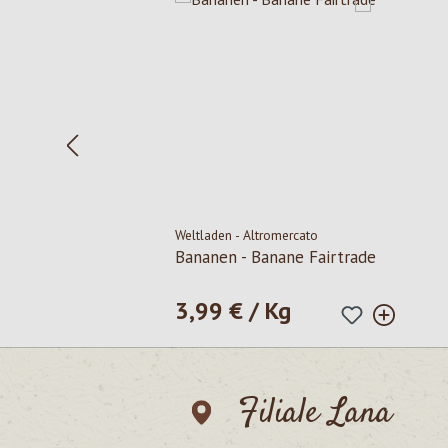
Weltladen - Altromercato
Bananen - Banane Fairtrade
3,99 € / Kg
Regulärer Preis:
Filiale Lana