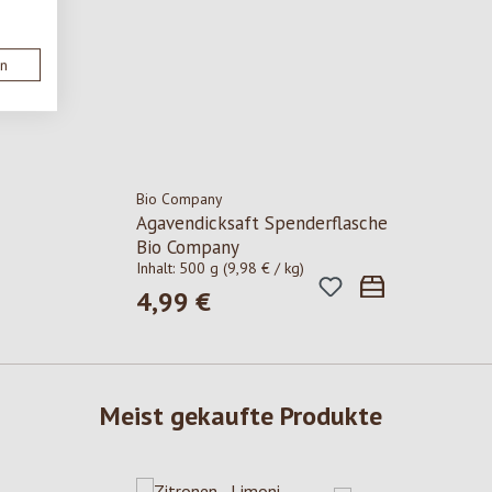
en
Bio Company
Agavendicksaft Spenderflasche
Bio Company
Inhalt:
500 g
(9,98 € / kg)
4,99 €
Regulärer Preis:
Meist gekaufte Produkte