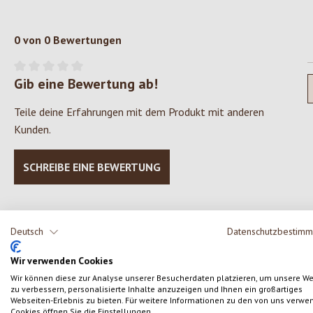
0 von 0 Bewertungen
Gib eine Bewertung ab!
Durchschnittliche Bewertung von 0 von 5 Sternen
Teile deine Erfahrungen mit dem Produkt mit anderen
Kunden.
SCHREIBE EINE BEWERTUNG
Deutsch
Datenschutzbestim
Produktgalerie überspringen
Wir verwenden Cookies
Wir können diese zur Analyse unserer Besucherdaten platzieren, um unsere W
zu verbessern, personalisierte Inhalte anzuzeigen und Ihnen ein großartiges
Webseiten-Erlebnis zu bieten. Für weitere Informationen zu den von uns verwe
Cookies öffnen Sie die Einstellungen.