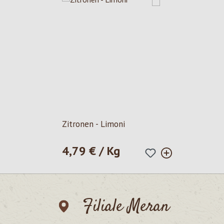
Zitronen - Limoni
4,79 € / Kg
Regulärer Preis:
Filiale Meran