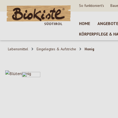
So funktioniert's
Baue
 Hauptinhalt springen
Zur Suche springen
Zur Hauptnavigation springen
HOME
ANGEBOT
KÖRPERPFLEGE & H
Lebensmittel
Eingelegtes & Aufstriche
Honig
Bildergalerie überspringen