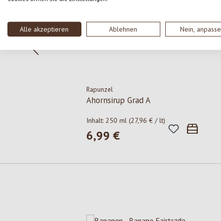
Alle akzeptieren
Ablehnen
Nein, anpass
Rapunzel
Ahornsirup Grad A
Inhalt:
250 ml
(27,96 € / lt)
6,99 €
Regulärer Preis:
Produktgalerie überspringen