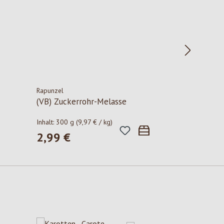
Rapunzel
(VB) Zuckerrohr-Melasse
Inhalt:
300 g
(9,97 € / kg)
2,99 €
Regulärer Preis: