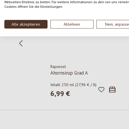
Webseiten-Erlebnis zu bieten. Für weitere Informationen zu den von uns verwe
Cookies öffnen Sie die Einstellungen.
Alle akzeptieren
Ablehnen
Nein, anpass
Rapunzel
Ahornsirup Grad A
Inhalt:
250 ml
(27,96 € / lt)
6,99 €
Regulärer Preis: