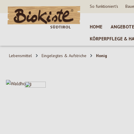
So funktioniert's
Baue
 Hauptinhalt springen
Zur Suche springen
Zur Hauptnavigation springen
HOME
ANGEBOT
KÖRPERPFLEGE & H
Lebensmittel
Eingelegtes & Aufstriche
Honig
Bildergalerie überspringen