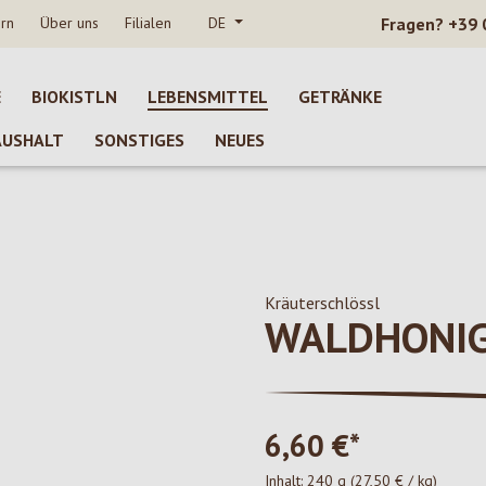
rn
Über uns
Filialen
DE
Fragen?
+39 
E
BIOKISTLN
LEBENSMITTEL
GETRÄNKE
AUSHALT
SONSTIGES
NEUES
Kräuterschlössl
WALDHONI
6,60 €*
Inhalt:
240 g
(27,50 € / kg)