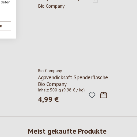
ndeten
en
Bio Company
Agavendicksaft Spenderflasche
Bio Company
Inhalt:
500 g
(9,98 € / kg)
4,99 €
Regulärer Preis:
Meist gekaufte Produkte