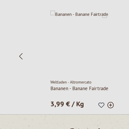
Produktgalerie überspringen
Weltladen - Altromercato
Bananen - Banane Fairtrade
3,99 € / Kg
Regulärer Preis: