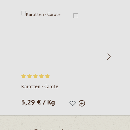
Durchschnittliche Bewertung von 5 von 5 Sternen
Karotten - Carote
3,29 € / Kg
Regulärer Preis: