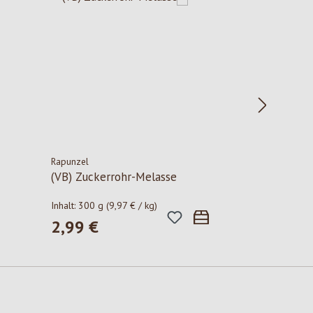
Rapunzel
(VB) Zuckerrohr-Melasse
Inhalt:
300 g
(9,97 € / kg)
2,99 €
Regulärer Preis: