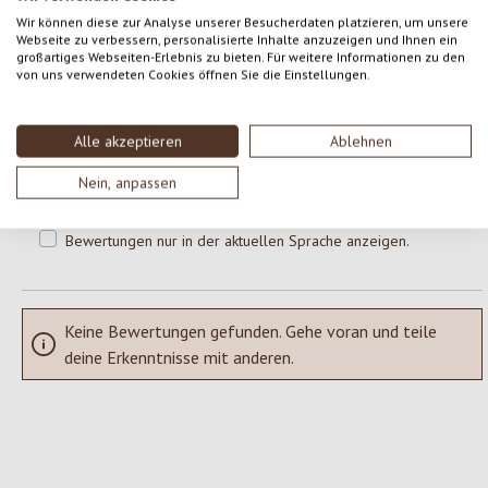
0 von 0 Bewertungen
Wir können diese zur Analyse unserer Besucherdaten platzieren, um unsere
Webseite zu verbessern, personalisierte Inhalte anzuzeigen und Ihnen ein
großartiges Webseiten-Erlebnis zu bieten. Für weitere Informationen zu den
Gib eine Bewertung ab!
von uns verwendeten Cookies öffnen Sie die Einstellungen.
Durchschnittliche Bewertung von 0 von 5 Sternen
Teile deine Erfahrungen mit dem Produkt mit anderen Kunden.
Alle akzeptieren
Ablehnen
SCHREIBE EINE BEWERTUNG
Nein, anpassen
Bewertungen nur in der aktuellen Sprache anzeigen.
Keine Bewertungen gefunden. Gehe voran und teile
deine Erkenntnisse mit anderen.