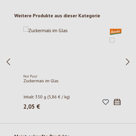
Produktgalerie überspringen
Weitere Produkte aus dieser Kategorie
Nur Puur
Zuckermais im Glas
Inhalt:
350 g
(5,86 € / kg)
2,05 €
Regulärer Preis: