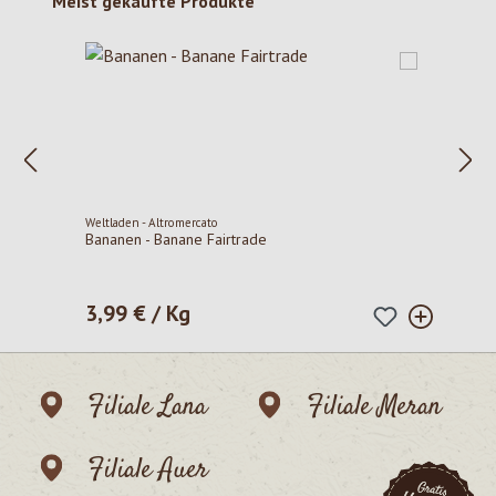
Produktgalerie überspringen
Meist gekaufte Produkte
Weltladen - Altromercato
Bananen - Banane Fairtrade
3,99 € / Kg
Regulärer Preis:
Filiale Lana
Filiale Meran
Filiale Auer