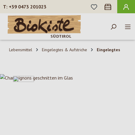
DU HAST 0 PROD
+39 0473 201023
Zum Hauptinhalt springen
Lebensmittel
Eingelegtes & Aufstriche
Eingelegtes
Bildergalerie überspringen