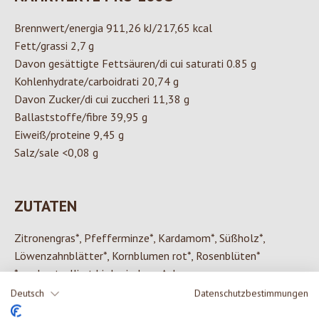
Brennwert/energia 911,26 kJ/217,65 kcal
Fett/grassi 2,7 g
Davon gesättigte Fettsäuren/di cui saturati 0.85 g
Kohlenhydrate/carboidrati 20,74 g
Davon Zucker/di cui zuccheri 11,38 g
Ballaststoffe/fibre 39,95 g
Eiweiß/proteine 9,45 g
Salz/sale <0,08 g
ZUTATEN
Zitronengras*, Pfefferminze*, Kardamom*, Süßholz*,
Löwenzahnblätter*, Kornblumen rot*, Rosenblüten*
*aus kontrolliert biologischem Anbau
Deutsch
Datenschutzbestimmungen