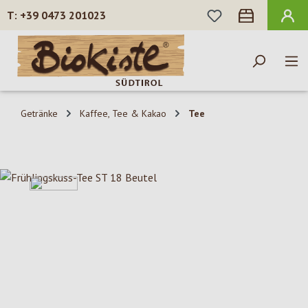
DU HAST 0 PROD
+39 0473 201023
Zum Hauptinhalt springen
Getränke
Kaffee, Tee & Kakao
Tee
Bildergalerie überspringen