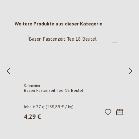
Produktgalerie überspringen
Weitere Produkte aus dieser Kategorie
Sonnentor
Basen Fastenzeit Tee 18 Beutel
Inhalt:
27 g
(158,89 € / kg)
4,29 €
Regulärer Preis: