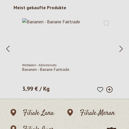
Produktgalerie überspringen
Meist gekaufte Produkte
Weltladen - Altromercato
Bananen - Banane Fairtrade
3,99 € / Kg
Regulärer Preis:
Filiale Lana
Filiale Meran