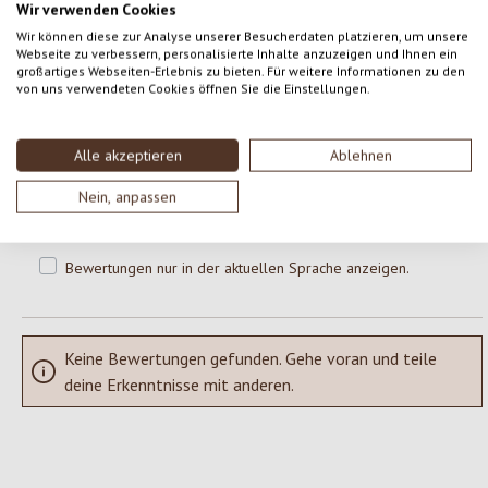
Wir verwenden Cookies
0 von 0 Bewertungen
Wir können diese zur Analyse unserer Besucherdaten platzieren, um unsere
Webseite zu verbessern, personalisierte Inhalte anzuzeigen und Ihnen ein
großartiges Webseiten-Erlebnis zu bieten. Für weitere Informationen zu den
von uns verwendeten Cookies öffnen Sie die Einstellungen.
Gib eine Bewertung ab!
Durchschnittliche Bewertung von 0 von 5 Sternen
Teile deine Erfahrungen mit dem Produkt mit anderen Kunden.
Alle akzeptieren
Ablehnen
Nein, anpassen
SCHREIBE EINE BEWERTUNG
Bewertungen nur in der aktuellen Sprache anzeigen.
Keine Bewertungen gefunden. Gehe voran und teile
deine Erkenntnisse mit anderen.