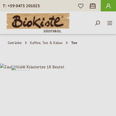
DU HAST 0 PROD
+39 0473 201023
Zum Hauptinhalt springen
Getränke
Kaffee, Tee & Kakao
Tee
Bildergalerie überspringen