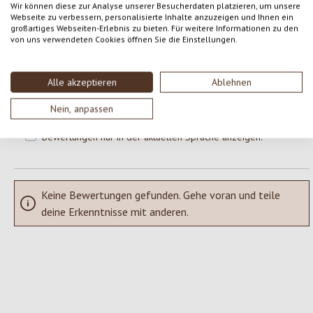
Wir können diese zur Analyse unserer Besucherdaten platzieren, um unsere
Webseite zu verbessern, personalisierte Inhalte anzuzeigen und Ihnen ein
großartiges Webseiten-Erlebnis zu bieten. Für weitere Informationen zu den
Gib eine Bewertung ab!
Durchschnittliche Bewertung von 0 von 5 Sternen
von uns verwendeten Cookies öffnen Sie die Einstellungen.
Teile deine Erfahrungen mit dem Produkt mit anderen Kunden.
Alle akzeptieren
Ablehnen
SCHREIBE EINE BEWERTUNG
Nein, anpassen
Bewertungen nur in der aktuellen Sprache anzeigen.
Keine Bewertungen gefunden. Gehe voran und teile
deine Erkenntnisse mit anderen.