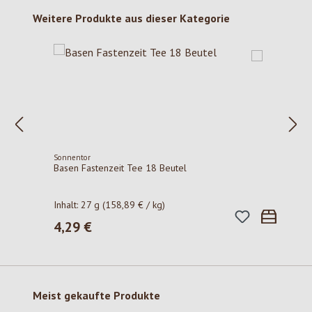
Produktgalerie überspringen
Weitere Produkte aus dieser Kategorie
Sonnentor
Basen Fastenzeit Tee 18 Beutel
Inhalt:
27 g
(158,89 € / kg)
4,29 €
Regulärer Preis:
Produktgalerie überspringen
Meist gekaufte Produkte