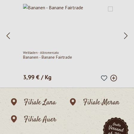
Weltladen - Altromercato
Bananen - Banane Fairtrade
3,99 € / Kg
Regulärer Preis:
Filiale Lana
Filiale Meran
Filiale Auer