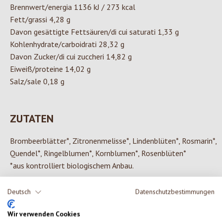
Brennwert/energia 1136 kJ / 273 kcal
Fett/grassi 4,28 g
Davon gesättigte Fettsäuren/di cui saturati 1,33 g
Kohlenhydrate/carboidrati 28,32 g
Davon Zucker/di cui zuccheri 14,82 g
Eiweiß/proteine 14,02 g
Salz/sale 0,18 g
ZUTATEN
Brombeerblätter*, Zitronenmelisse*, Lindenblüten*, Rosmarin*,
Quendel*, Ringelblumen*, Kornblumen*, Rosenblüten*
*aus kontrolliert biologischem Anbau.
Deutsch
Datenschutzbestimmungen
Wir verwenden Cookies
0 von 0 Bewertungen