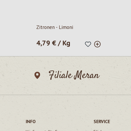
Zitronen - Limoni
4,79 € / Kg
Regulärer Preis:
Filiale Meran
INFO
SERVICE