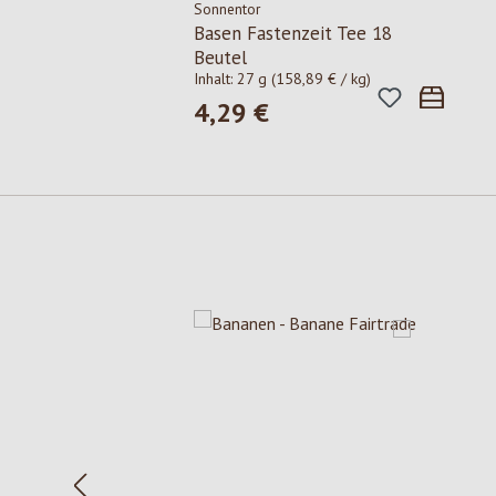
Sonnentor
Basen Fastenzeit Tee 18
Beutel
Inhalt:
27 g
(158,89 € / kg)
4,29 €
Regulärer Preis:
Produktgalerie überspringen