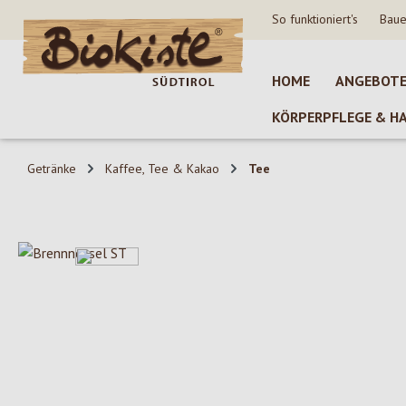
So funktioniert's
Baue
 Hauptinhalt springen
Zur Suche springen
Zur Hauptnavigation springen
HOME
ANGEBOT
KÖRPERPFLEGE & H
Getränke
Kaffee, Tee & Kakao
Tee
Bildergalerie überspringen