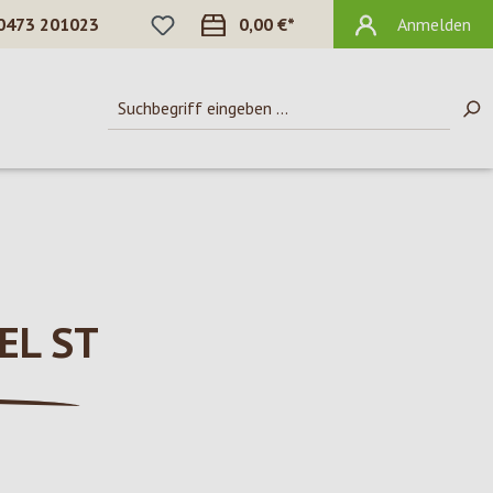
DU HAST 0 PRODUKTE AUF DEM MERKZ
0473 201023
0,00 €*
Anmelden
EL ST