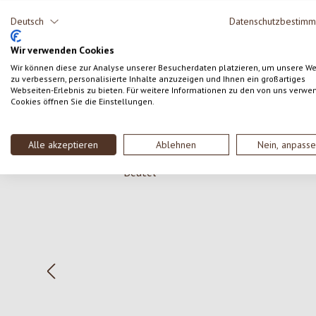
Kunden.
Deutsch
Datenschutzbestim
SCHREIBE EINE BEWERTUNG
Wir verwenden Cookies
Wir können diese zur Analyse unserer Besucherdaten platzieren, um unsere W
zu verbessern, personalisierte Inhalte anzuzeigen und Ihnen ein großartiges
Webseiten-Erlebnis zu bieten. Für weitere Informationen zu den von uns verwe
Cookies öffnen Sie die Einstellungen.
Produktgalerie überspringen
Alle akzeptieren
Ablehnen
Nein, anpass