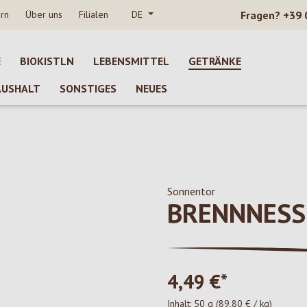
rn
Über uns
Filialen
DE
Fragen?
+39 
E
BIOKISTLN
LEBENSMITTEL
GETRÄNKE
AUSHALT
SONSTIGES
NEUES
Sonnentor
BRENNNESS
4,49 €*
Inhalt:
50 g
(89,80 € / kg)