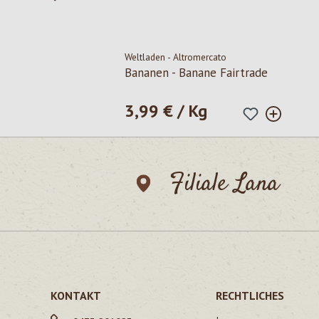
Weltladen - Altromercato
Bananen - Banane Fairtrade
3,99 € / Kg
Regulärer Preis:
Filiale Lana
KONTAKT
RECHTLICHES