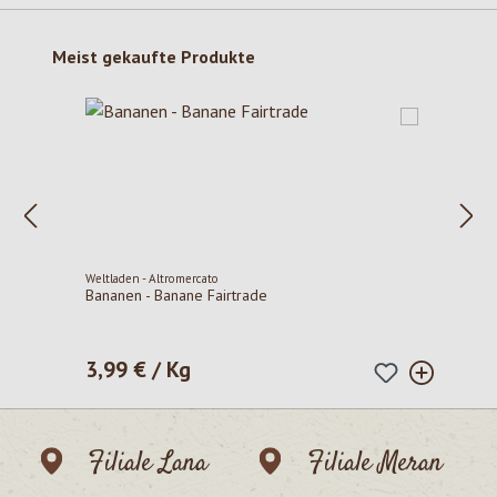
Produktgalerie überspringen
Meist gekaufte Produkte
Weltladen - Altromercato
Bananen - Banane Fairtrade
3,99 € / Kg
Regulärer Preis:
Filiale Lana
Filiale Meran