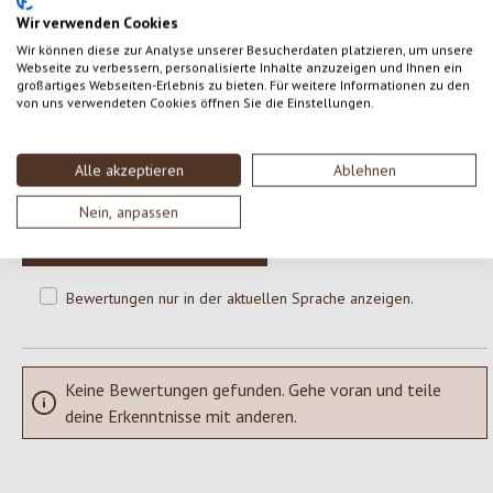
Wir verwenden Cookies
Wir können diese zur Analyse unserer Besucherdaten platzieren, um unsere
0 von 0 Bewertungen
Webseite zu verbessern, personalisierte Inhalte anzuzeigen und Ihnen ein
großartiges Webseiten-Erlebnis zu bieten. Für weitere Informationen zu den
von uns verwendeten Cookies öffnen Sie die Einstellungen.
Gib eine Bewertung ab!
Durchschnittliche Bewertung von 0 von 5 Sternen
Alle akzeptieren
Ablehnen
Teile deine Erfahrungen mit dem Produkt mit anderen Kunden.
Nein, anpassen
SCHREIBE EINE BEWERTUNG
Bewertungen nur in der aktuellen Sprache anzeigen.
Keine Bewertungen gefunden. Gehe voran und teile
deine Erkenntnisse mit anderen.