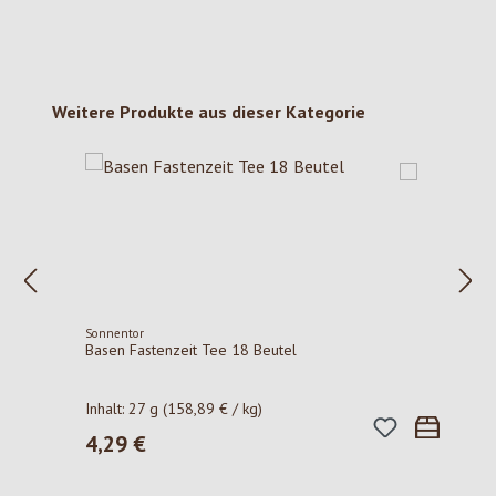
Produktgalerie überspringen
Weitere Produkte aus dieser Kategorie
Sonnentor
Basen Fastenzeit Tee 18 Beutel
Inhalt:
27 g
(158,89 € / kg)
4,29 €
Regulärer Preis: