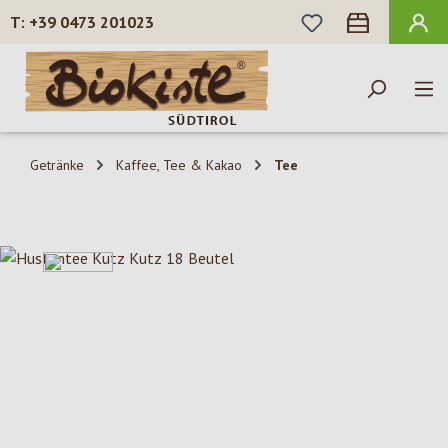
DU HAST 0 PROD
+39 0473 201023
Zum Hauptinhalt springen
Getränke
Kaffee, Tee & Kakao
Tee
Bildergalerie überspringen