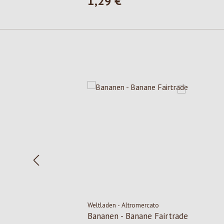
1,29 €
Regulärer Preis:
Produktgalerie überspringen
Weltladen - Altromercato
Bananen - Banane Fairtrade