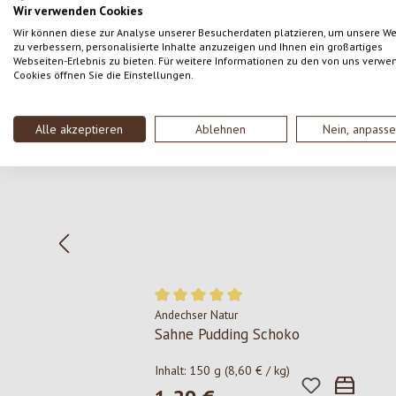
Wir verwenden Cookies
Wir können diese zur Analyse unserer Besucherdaten platzieren, um unsere W
zu verbessern, personalisierte Inhalte anzuzeigen und Ihnen ein großartiges
Webseiten-Erlebnis zu bieten. Für weitere Informationen zu den von uns verwe
Cookies öffnen Sie die Einstellungen.
Produktgalerie überspringen
Alle akzeptieren
Ablehnen
Nein, anpass
Andechser Natur
Durchschnittliche Bewertung von 5 von 
Sahne Pudding Schoko
Inhalt:
150 g
(8,60 € / kg)