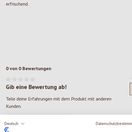
erfrischend.
0 von 0 Bewertungen
Gib eine Bewertung ab!
Durchschnittliche Bewertung von 0 von 5 Sternen
Teile deine Erfahrungen mit dem Produkt mit anderen
Kunden.
SCHREIBE EINE BEWERTUNG
Deutsch
Datenschutzbestim