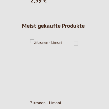
2,59 €
Regulärer Preis:
Meist gekaufte Produkte
Zitronen - Limoni