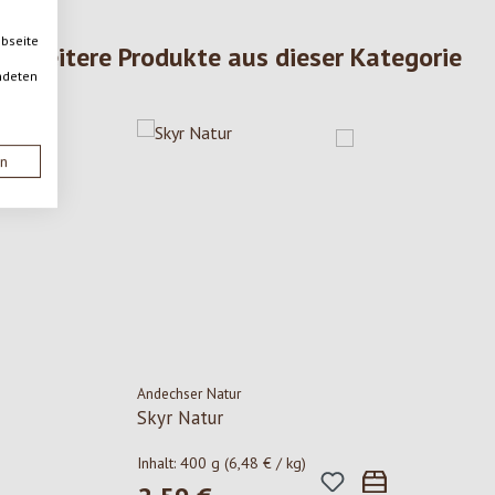
ebseite
Weitere Produkte aus dieser Kategorie
ndeten
en
Andechser Natur
5 Sternen
Skyr Natur
Inhalt:
400 g
(6,48 € / kg)