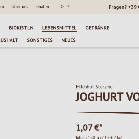
rn
Über uns
Filialen
DE
Fragen?
+39 
E
BIOKISTLN
LEBENSMITTEL
GETRÄNKE
AUSHALT
SONSTIGES
NEUES
Milchhof Sterzing
JOGHURT V
1,07 €*
Inhalt:
150 g
(7,13 € / kg)