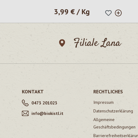
3,99 € / Kg
Regulärer Preis:
Filiale Lana
KONTAKT
RECHTLICHES
Impressum
0473 201023
Datenschutzerklärung
info@biokistl.it
Allgemeine
Geschäftsbedingungen
Barrierefreiheitserkläru