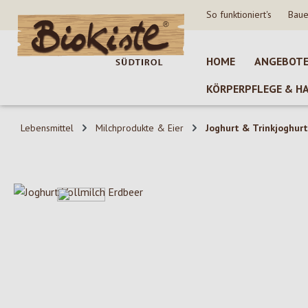
So funktioniert's
Baue
 Hauptinhalt springen
Zur Suche springen
Zur Hauptnavigation springen
HOME
ANGEBOT
KÖRPERPFLEGE & H
Lebensmittel
Milchprodukte & Eier
Joghurt & Trinkjoghurt
Bildergalerie überspringen