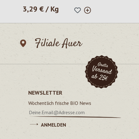
3,29 € / Kg
Regulärer Preis:
Filiale Auer
NEWSLETTER
Wöchentlich frische BIO News
ANMELDEN