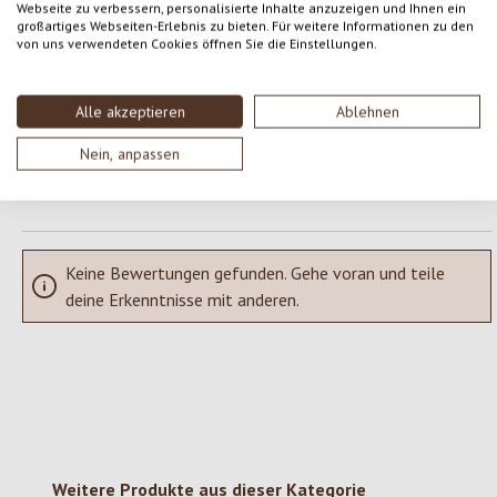
Webseite zu verbessern, personalisierte Inhalte anzuzeigen und Ihnen ein
Gib eine Bewertung ab!
Durchschnittliche Bewertung von 0 von 5 Sternen
großartiges Webseiten-Erlebnis zu bieten. Für weitere Informationen zu den
von uns verwendeten Cookies öffnen Sie die Einstellungen.
Teile deine Erfahrungen mit dem Produkt mit anderen Kunden.
Alle akzeptieren
Ablehnen
SCHREIBE EINE BEWERTUNG
Nein, anpassen
Bewertungen nur in der aktuellen Sprache anzeigen.
Keine Bewertungen gefunden. Gehe voran und teile
deine Erkenntnisse mit anderen.
Produktgalerie überspringen
Weitere Produkte aus dieser Kategorie