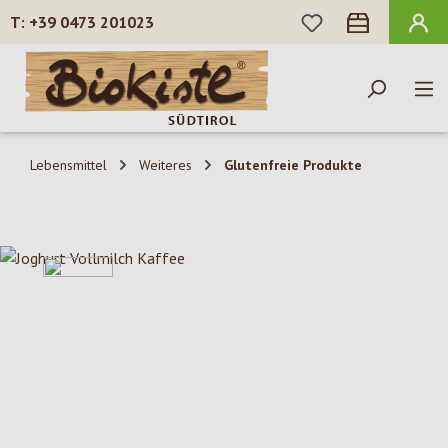
DU HAST 0 PROD
+39 0473 201023
Zum Hauptinhalt springen
Lebensmittel
Weiteres
Glutenfreie Produkte
Bildergalerie überspringen