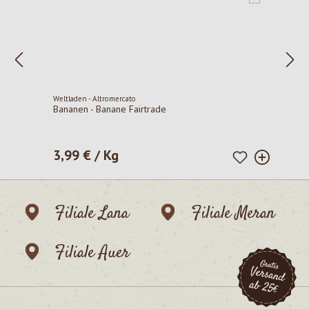
Weltladen - Altromercato
Bananen - Banane Fairtrade
3,99 € / Kg
Regulärer Preis:
Filiale Lana
Filiale Meran
Filiale Auer