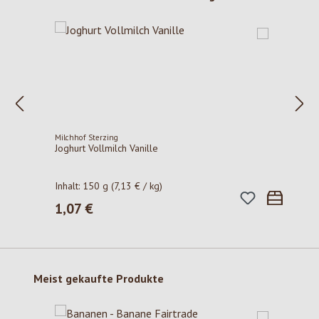
Milchhof Sterzing
Joghurt Vollmilch Vanille
Inhalt:
150 g
(7,13 € / kg)
1,07 €
Regulärer Preis:
Produktgalerie überspringen
Meist gekaufte Produkte