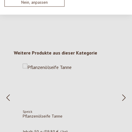
deine Erkenntnisse mit anderen.
Nein, anpassen
Produktgalerie überspringen
Weitere Produkte aus dieser Kategorie
Speick
Pflanzenölseife Tanne
Inhalt:
50 g
(39,80 € / kg)