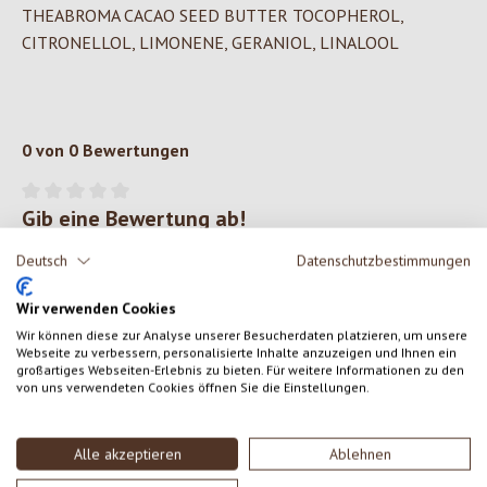
THEABROMA CACAO SEED BUTTER TOCOPHEROL,
CITRONELLOL, LIMONENE, GERANIOL, LINALOOL
0 von 0 Bewertungen
Gib eine Bewertung ab!
Durchschnittliche Bewertung von 0 von 5 Sternen
Deutsch
Datenschutzbestimmungen
Teile deine Erfahrungen mit dem Produkt mit anderen Kunden.
Wir verwenden Cookies
SCHREIBE EINE BEWERTUNG
Wir können diese zur Analyse unserer Besucherdaten platzieren, um unsere
Webseite zu verbessern, personalisierte Inhalte anzuzeigen und Ihnen ein
großartiges Webseiten-Erlebnis zu bieten. Für weitere Informationen zu den
Bewertungen nur in der aktuellen Sprache anzeigen.
von uns verwendeten Cookies öffnen Sie die Einstellungen.
Alle akzeptieren
Ablehnen
Keine Bewertungen gefunden. Gehe voran und teile