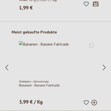
1,99 €
Regulärer Preis:
Produktgalerie überspringen
Meist gekaufte Produkte
Weltladen - Altromercato
Bananen - Banane Fairtrade
3,99 € / Kg
Regulärer Preis: