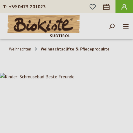
DU HAST 0 PROD
+39 0473 201023
Zum Hauptinhalt springen
Weihnachten
Weihnachtsdüfte & Pflegeprodukte
Bildergalerie überspringen