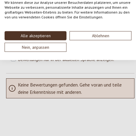
Wir können diese zur Analyse unserer Besucherdaten platzieren, um unsere
Webseite zu verbessern, personalisierte Inhalte anzuzeigen und Ihnen ein
großartiges Webseiten-Erlebnis zu bieten. Für weitere Informationen zu den
Gib eine Bewertung ab!
Durchschnittliche Bewertung von 0 von 5 Sternen
von uns verwendeten Cookies öffnen Sie die Einstellungen.
Teile deine Erfahrungen mit dem Produkt mit anderen Kunden.
Alle akzeptieren
Ablehnen
SCHREIBE EINE BEWERTUNG
Nein, anpassen
Bewertungen nur in der aktuellen Sprache anzeigen.
Keine Bewertungen gefunden. Gehe voran und teile
deine Erkenntnisse mit anderen.