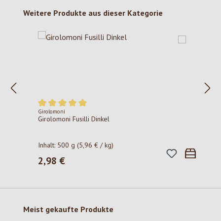
Produktgalerie überspringen
Weitere Produkte aus dieser Kategorie
Girolomoni
Durchschnittliche Bewertung von 5 von 5 Sternen
Girolomoni Fusilli Dinkel
Inhalt:
500 g
(5,96 € / kg)
2,98 €
Regulärer Preis:
Produktgalerie überspringen
Meist gekaufte Produkte