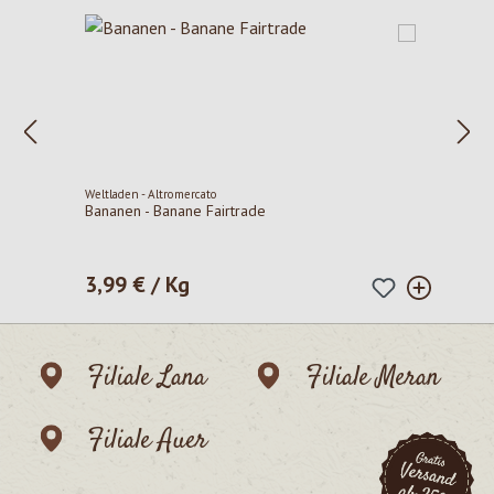
Weltladen - Altromercato
Bananen - Banane Fairtrade
3,99 € / Kg
Regulärer Preis:
Filiale Lana
Filiale Meran
Filiale Auer