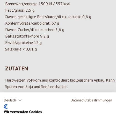
Brennwert/energia 1509 kJ / 357 kcal
Fett/grassi 2,5 g
Davon gesättigte Fettsäuren/di cui saturati 0,6 g
Kohlenhydrate/carboidrati 67 g
Davon Zucker/di cui zuccheri 3,6 g
Ballaststoffe/fibre 9,2 g
Eiweiß/proteine 12 g
Salz/sale < 0,01 g
ZUTATEN
Hartweizen Vollkorn aus kontrolliert biologischem Anbau. Kann
Spuren von Soja und Senf enthalten.
Deutsch
Datenschutzbestimmungen
Wir verwenden Cookies
0 von 0 Bewertungen