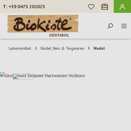
DU HAST 0 PROD
+39 0473 201023
Zum Hauptinhalt springen
Lebensmittel
Nudel, Reis & Teigwaren
Nudel
Bildergalerie überspringen