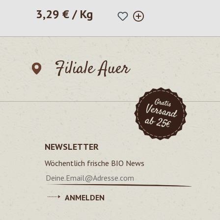
3,29 € / Kg
Regulärer Preis:
Filiale Auer
NEWSLETTER
Wöchentlich frische BIO News
ANMELDEN