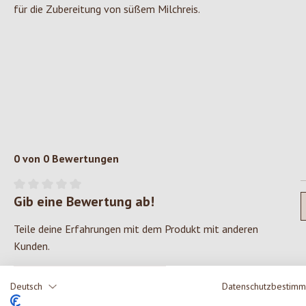
für die Zubereitung von süßem Milchreis.
0 von 0 Bewertungen
Gib eine Bewertung ab!
Durchschnittliche Bewertung von 0 von 5 Sternen
Teile deine Erfahrungen mit dem Produkt mit anderen
Kunden.
SCHREIBE EINE BEWERTUNG
Deutsch
Datenschutzbestim