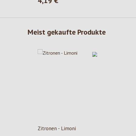
4,19 €
Regulärer Preis:
Meist gekaufte Produkte
Zitronen - Limoni