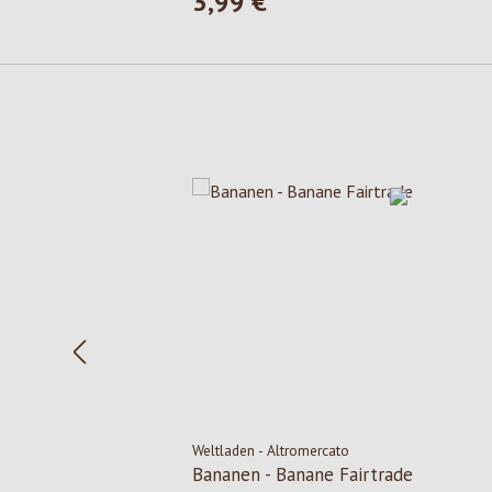
3,99 €
Regulärer Preis:
Produktgalerie überspringen
Weltladen - Altromercato
Bananen - Banane Fairtrade