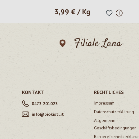
3,99 € / Kg
Regulärer Preis:
Filiale Lana
KONTAKT
RECHTLICHES
Impressum
0473 201023
Datenschutzerklärung
info@biokistl.it
Allgemeine
Geschäftsbedingungen
Barrierefreiheitserkläru