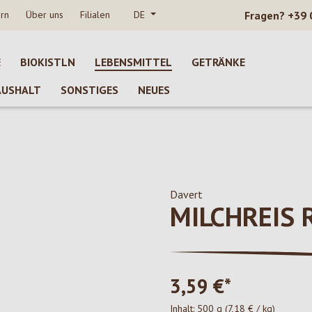
rn
Über uns
Filialen
DE
Fragen?
+39 
E
BIOKISTLN
LEBENSMITTEL
GETRÄNKE
AUSHALT
SONSTIGES
NEUES
Davert
MILCHREIS
3,59 €*
Inhalt:
500 g
(7,18 € / kg)