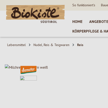
So funktioniert's
Baue
 Hauptinhalt springen
Zur Suche springen
Zur Hauptnavigation springen
HOME
ANGEBOT
KÖRPERPFLEGE & H
Lebensmittel
Nudel, Reis & Teigwaren
Reis
Bildergalerie überspringen