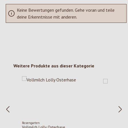
Keine Bewertungen gefunden. Gehe voran und teile
deine Erkenntnisse mit anderen.
Produktgalerie überspringen
Weitere Produkte aus dieser Kategorie
Rosengarten
Vollmilch Lolly Osterhase