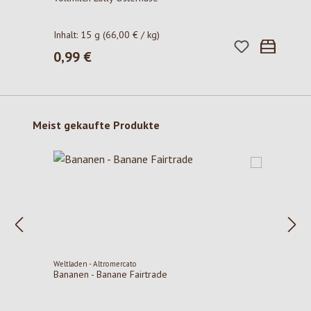
Inhalt:
15 g
(66,00 € / kg)
0,99 €
Regulärer Preis:
Produktgalerie überspringen
Meist gekaufte Produkte
Weltladen - Altromercato
Bananen - Banane Fairtrade