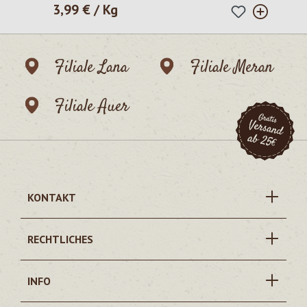
3,99 € / Kg
Regulärer Preis:
Filiale Lana
Filiale Meran
Filiale Auer
KONTAKT
RECHTLICHES
INFO