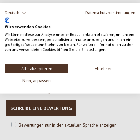
*aus fairem Handel, Fair-Handelsanteil insgesamt: 54%
°aus kontrolliert biologischer Landwirtschaft
Deutsch
Datenschutzbestimmungen
Kann Spuren von Schalenfrüchten aller Art, Erdnüssen, Eiern,
Wir verwenden Cookies
Sesam und Gluten enthalten.
Wir können diese zur Analyse unserer Besucherdaten platzieren, um unsere
Webseite zu verbessern, personalisierte Inhalte anzuzeigen und Ihnen ein
großartiges Webseiten-Erlebnis zu bieten. Für weitere Informationen zu den
von uns verwendeten Cookies öffnen Sie die Einstellungen.
0 von 0 Bewertungen
Alle akzeptieren
Ablehnen
Gib eine Bewertung ab!
Durchschnittliche Bewertung von 0 von 5 Sternen
Nein, anpassen
Teile deine Erfahrungen mit dem Produkt mit anderen Kunden.
SCHREIBE EINE BEWERTUNG
Bewertungen nur in der aktuellen Sprache anzeigen.