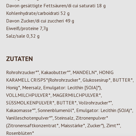
Davon gesättigte Fettsäuren/di cui saturati 18 g
Kohlenhydrate/carboidrati 52 g
Davon Zucker/di cui zuccheri 49 g
Eiweiß/proteine 7,7g
Salz/sale 0,32 g
ZUTATEN
Rohrohrzucker°*, Kakaobutter°*, MANDELN°, HONIG
KARAMELL CRISPS°(Rohrohrzucker°, Glukosesirup°, BUTTER°,
Honig°, Meersalz, Emulgator: Lecithin [SOJA]°),
VOLLMILCHPULVER°, MAGERMILCHPULVER°,
SÜSSMOLKENPULVER°, BUTTER°, Vollrohrzucker°*,
Kakaomasse°*, Sonnenblumenöl°, Emulgator: Lecithin (SOJA)°,
Vanilleschotenpulver°*, Steinsalz, Zitronenpulver°
(Zitronensaftkonzentrat°, Maisstärke°, Zucker°), Zimt°*,
Rosenblüten°