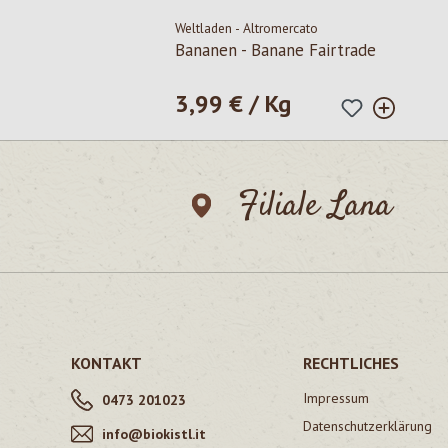
Weltladen - Altromercato
Bananen - Banane Fairtrade
3,99 € / Kg
Regulärer Preis:
Filiale Lana
KONTAKT
RECHTLICHES
Impressum
0473 201023
Datenschutzerklärung
info@biokistl.it