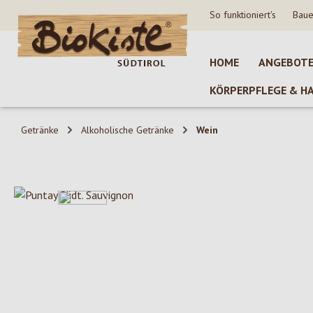
So funktioniert's
Baue
 Hauptinhalt springen
Zur Suche springen
Zur Hauptnavigation springen
HOME
ANGEBOT
KÖRPERPFLEGE & H
Getränke
Alkoholische Getränke
Wein
Bildergalerie überspringen