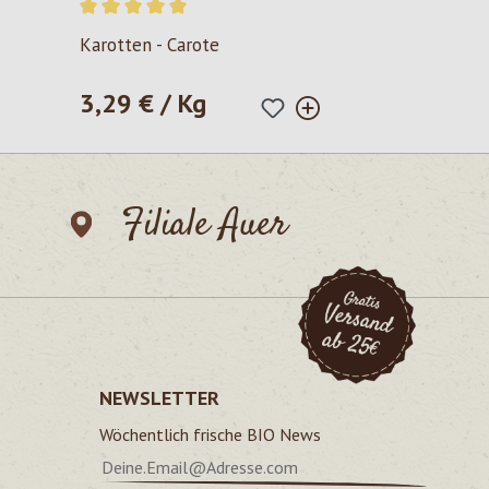
Durchschnittliche Bewertung von 5 von 5 Sternen
Karotten - Carote
3,29 € / Kg
Regulärer Preis:
Filiale Auer
NEWSLETTER
Wöchentlich frische BIO News