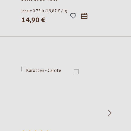
Inhalt:
0.75 lt
(19,87 € / lt)
14,90 €
Regulärer Preis: