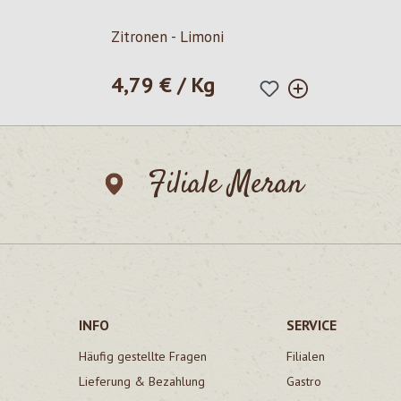
Zitronen - Limoni
4,79 € / Kg
Regulärer Preis:
Filiale Meran
INFO
SERVICE
Häufig gestellte Fragen
Filialen
Lieferung & Bezahlung
Gastro