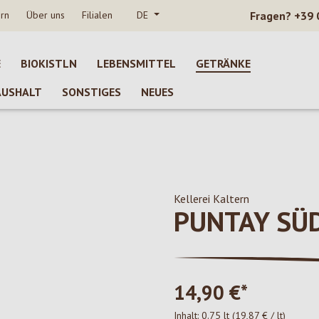
rn
Über uns
Filialen
DE
Fragen?
+39 
E
BIOKISTLN
LEBENSMITTEL
GETRÄNKE
AUSHALT
SONSTIGES
NEUES
Kellerei Kaltern
PUNTAY SÜ
14,90 €*
Inhalt:
0.75 lt
(19,87 € / lt)