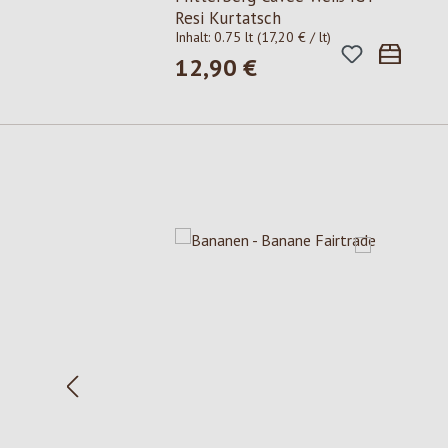
Resi Kurtatsch
Inhalt:
0.75 lt
(17,20 € / lt)
12,90 €
Regulärer Preis:
Produktgalerie überspringen