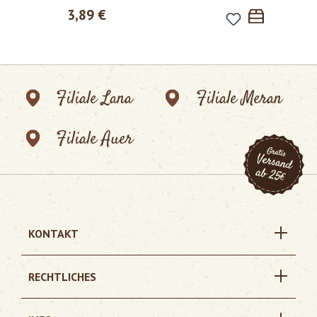
Regulärer Preis:
3,89 €
Filiale Lana
Filiale Meran
Filiale Auer
KONTAKT
RECHTLICHES