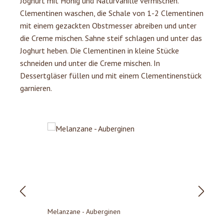
Joghurt mit Honig und Naturvanille vermischen.
Clementinen waschen, die Schale von 1-2 Clementinen
mit einem gezackten Obstmesser abreiben und unter
die Creme mischen. Sahne steif schlagen und unter das
Joghurt heben. Die Clementinen in kleine Stücke
schneiden und unter die Creme mischen. In
Dessertgläser füllen und mit einem Clementinenstück
garnieren.
Produktgalerie überspringen
P
Melanzane - Auberginen