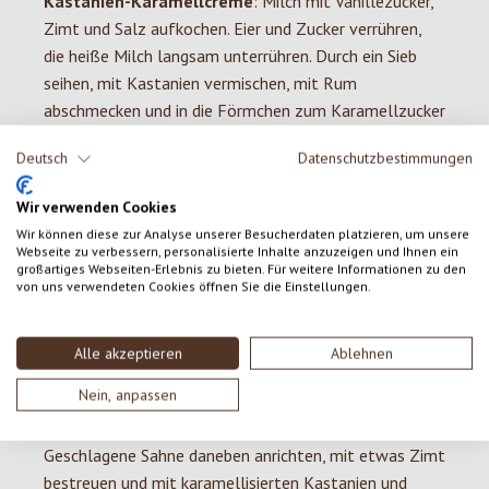
Kastanien-Karamellcreme
: Milch mit Vanillezucker,
Zimt und Salz aufkochen. Eier und Zucker verrühren,
die heiße Milch langsam unterrühren. Durch ein Sieb
seihen, mit Kastanien vermischen, mit Rum
abschmecken und in die Förmchen zum Karamellzucker
geben. Einen niederen Topf mit Backpapier auslegen,
Deutsch
Datenschutzbestimmungen
dann zwei Finger hoch heißes Wasser einfüllen, die
Förmchen hineinstellen und in den vorgeheizten
Wir verwenden Cookies
Backofen geben.
Wir können diese zur Analyse unserer Besucherdaten platzieren, um unsere
Webseite zu verbessern, personalisierte Inhalte anzuzeigen und Ihnen ein
Fertigstellung
: Wenn die Creme völlig gestockt ist,
großartiges Webseiten-Erlebnis zu bieten. Für weitere Informationen zu den
von uns verwendeten Cookies öffnen Sie die Einstellungen.
aus dem Wasserbad heben und mindestens 1 Stunde im
Kühlschrank erkalten lassen. Mit einem kleinen glatten
Messer am Rand der Form entlang schneiden, damit
Alle akzeptieren
Ablehnen
sich die Creme aus der Form löst. Die Kastanien-
Nein, anpassen
Karamellcreme auf Teller stürzen, mit flüssigem
Karamellzucker aus dem Förmchen übergießen.
Geschlagene Sahne daneben anrichten, mit etwas Zimt
bestreuen und mit karamellisierten Kastanien und