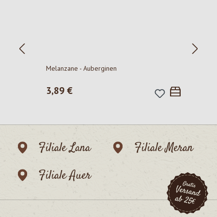
P
Melanzane - Auberginen
Regulärer Preis:
3,89 €
Filiale Lana
Filiale Meran
Filiale Auer