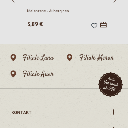
P
Melanzane - Auberginen
Regulärer Preis:
3,89 €
Filiale Lana
Filiale Meran
Filiale Auer
KONTAKT