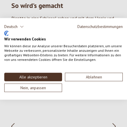
So wird's gemacht
Ricotta in eine Schüssel geben und mit dem Honig und
der Orangenschale cremig rühren. Die Orangen schälen
Deutsch
Datenschutzbestimmungen
und mit einem schneidigen Messer die weiße Haut
Wir verwenden Cookies
wegschneiden. In kleine Stücke schneiden und zur
Creme geben. Vanille und Ingwer unterrühren. Die
Wir können diese zur Analyse unserer Besucherdaten platzieren, um unsere
Webseite zu verbessern, personalisierte Inhalte anzuzeigen und Ihnen ein
Sahne steif schlagen und unter die Orangencreme
großartiges Webseiten-Erlebnis zu bieten. Für weitere Informationen zu den
von uns verwendeten Cookies öffnen Sie die Einstellungen.
heben. Die Creme in Dessertgläser füllen und mit
einem Orangenstückchen garnieren.
Alle akzeptieren
Ablehnen
Nein, anpassen
Produktgalerie überspringen