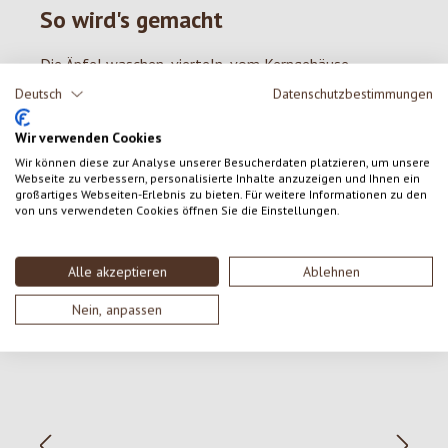
So wird's gemacht
Die Äpfel waschen, vierteln, vom Kerngehäuse
befreien, raspeln und mit Zitronensaft beträufeln. Das
Deutsch
Datenschutzbestimmungen
Eigelb mit dem Honig schaumig schlagen. Mit Vanille,
Wir verwenden Cookies
Zimt, Nüsse, Mehl und Haferschrot unter die Äpfel
rühren. Das Eiweiß steif schlagen und unter die
Wir können diese zur Analyse unserer Besucherdaten platzieren, um unsere
Webseite zu verbessern, personalisierte Inhalte anzuzeigen und Ihnen ein
Apfelmasse heben. In eine gefettete Auflaufform
großartiges Webseiten-Erlebnis zu bieten. Für weitere Informationen zu den
von uns verwendeten Cookies öffnen Sie die Einstellungen.
füllen und 20–30 Minuten bei 175 Grad backen. Mit
Marmelade oder Vanillesoße servieren.
Alle akzeptieren
Ablehnen
Nein, anpassen
Produktgalerie überspringen