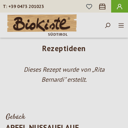
DU HAST 0 PROD
+39 0473 201023
Zum Hauptinhalt springen
Rezeptideen
Dieses Rezept wurde von „Rita
Bernardi" erstellt.
Gebäck
APFEL NUSSAUFLAUF