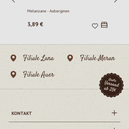
P
Melanzane - Auberginen
Regulärer Preis:
3,89 €
Filiale Lana
Filiale Meran
Filiale Auer
KONTAKT