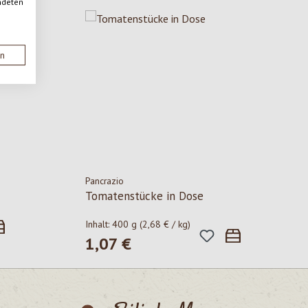
ndeten
en
Pancrazio
Tomatenstücke in Dose
Inhalt:
400 g
(2,68 € / kg)
1,07 €
Regulärer Preis: