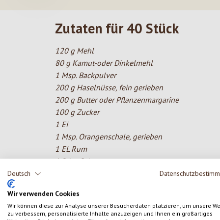
Zutaten für 40 Stück
120 g Mehl
80 g Kamut-oder Dinkelmehl
1 Msp. Backpulver
200 g Haselnüsse, fein gerieben
200 g Butter oder Pflanzenmargarine
100 g Zucker
1 Ei
1 Msp. Orangenschale, gerieben
1 EL Rum
1 Prise Salz
Deutsch
Datenschutzbestim
Weiteres
Bitterschokolade-(Kuvertüre) zum Tauchen
Wir verwenden Cookies
Wir können diese zur Analyse unserer Besucherdaten platzieren, um unsere W
zu verbessern, personalisierte Inhalte anzuzeigen und Ihnen ein großartiges