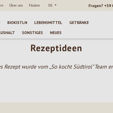
rn
Über uns
Filialen
DE
Fragen?
+39 
E
BIOKISTLN
LEBENSMITTEL
GETRÄNKE
AUSHALT
SONSTIGES
NEUES
Rezeptideen
s Rezept wurde vom „So kocht Südtirol" Team ers