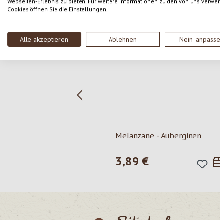
Webseiten-Erlebnis zu bieten. Für weitere Informationen zu den von uns verwe
Cookies öffnen Sie die Einstellungen.
Produktgalerie überspringen
Alle akzeptieren
Ablehnen
Nein, anpass
Melanzane - Auberginen
3,89 €
Regulärer Preis: