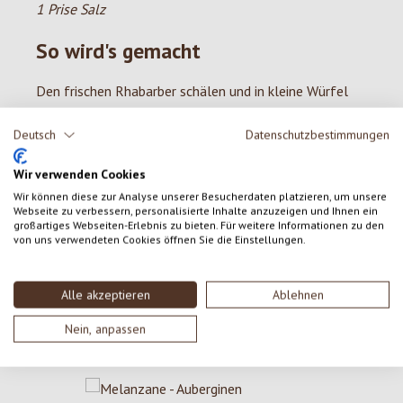
1 Prise Salz
So wird's gemacht
Den frischen Rhabarber schälen und in kleine Würfel
schneiden (ca. 1 bis 1,5 cm). Ganz kurz bissfest
Deutsch
Datenschutzbestimmungen
dämpfen. Butter, Eier, Salz, Zucker oder Honig und
Vanille in eine Schüssel geben und schaumig schlagen.
Wir verwenden Cookies
Dann Mehl und Backpulver darunter mischen und
Wir können diese zur Analyse unserer Besucherdaten platzieren, um unsere
nochmals rühren. Zuletzt den Rhabarber und die
Webseite zu verbessern, personalisierte Inhalte anzuzeigen und Ihnen ein
Schokoladenwürfel dazugeben und gut unterheben.
großartiges Webseiten-Erlebnis zu bieten. Für weitere Informationen zu den
von uns verwendeten Cookies öffnen Sie die Einstellungen.
Den Teig in eine mit Butterpapier ausgelegte
Kastenform oder runde Kuchenform füllen und ca. 45-
50 Minuten bei 175 Grad im vorgeheizten Backofen
Alle akzeptieren
Ablehnen
backen.
Nein, anpassen
Produktgalerie überspringen