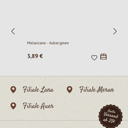
P
Melanzane - Auberginen
Regulärer Preis:
3,89 €
Filiale Lana
Filiale Meran
Filiale Auer