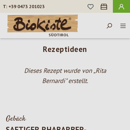
DU HAST 0 PROD
+39 0473 201023
Zum Hauptinhalt springen
Rezeptideen
Dieses Rezept wurde von „Rita
Bernardi" erstellt.
Gebäck
SAFTIGER RHABARBER-