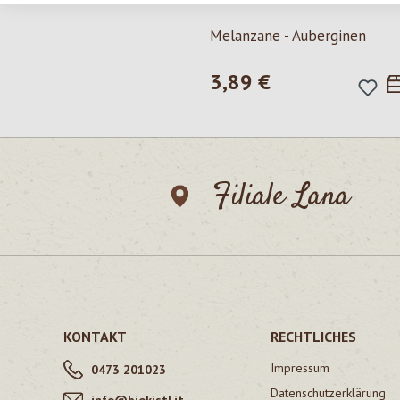
Melanzane - Auberginen
3,89 €
Regulärer Preis:
Filiale Lana
KONTAKT
RECHTLICHES
Impressum
0473 201023
Datenschutzerklärung