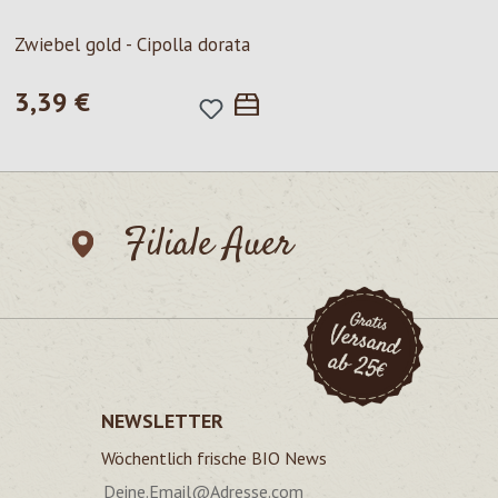
Milchhof Brixen
Zwiebel gold - Cipolla dorata
Mozzarella B
3,39 €
Regulärer Preis:
Inhalt:
100 g
(22
2,25 €
Regulärer Pre
Filiale Auer
NEWSLETTER
Wöchentlich frische BIO News