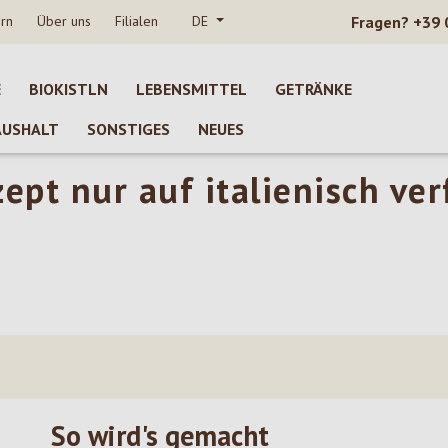
rn
Über uns
Filialen
DE
Fragen?
+39 
E
BIOKISTLN
LEBENSMITTEL
GETRÄNKE
AUSHALT
SONSTIGES
NEUES
zept nur auf italienisch ve
So wird's gemacht