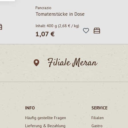
Pancrazio
Tomatenstücke in Dose
Inhalt:
400 g
(2,68 € / kg)
1,07 €
Regulärer Preis:
Filiale Meran
INFO
SERVICE
Häufig gestellte Fragen
Filialen
Lieferung & Bezahlung
Gastro