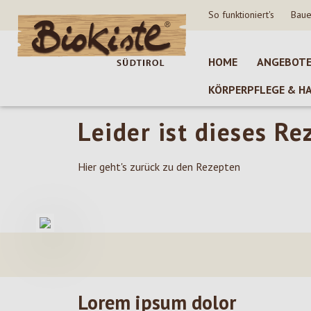
So funktioniert's
Baue
 Hauptinhalt springen
Zur Suche springen
Zur Hauptnavigation springen
HOME
ANGEBOT
KÖRPERPFLEGE & H
Leider ist dieses Re
Hier geht's zurück zu den Rezepten
Lorem ipsum dolor