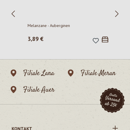
P
Melanzane - Auberginen
Regulärer Preis:
3,89 €
Filiale Lana
Filiale Meran
Filiale Auer
KONTAKT