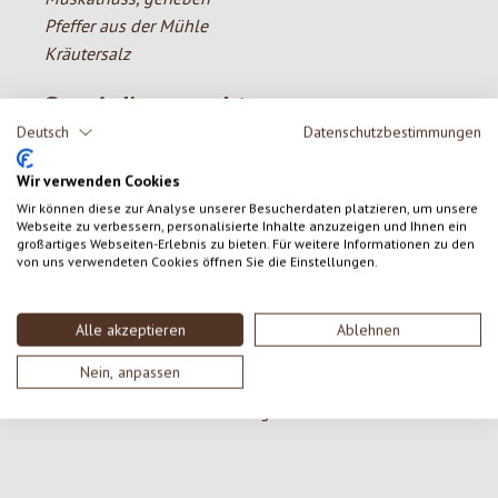
Pfeffer aus der Mühle
Kräutersalz
So wird's gemacht
Deutsch
Datenschutzbestimmungen
Eier, Muskatnuss, Pfeffer, Curry und Kräutersalz
Wir verwenden Cookies
verrühren. Die Karotten und Kartoffeln gut waschen
und mit der Schale nicht zu fein hobeln. Mit Zwiebel,
Wir können diese zur Analyse unserer Besucherdaten platzieren, um unsere
Webseite zu verbessern, personalisierte Inhalte anzuzeigen und Ihnen ein
Mehl, Käse und Kürbiskernen zur Eiermischung geben.
großartiges Webseiten-Erlebnis zu bieten. Für weitere Informationen zu den
von uns verwendeten Cookies öffnen Sie die Einstellungen.
Runde Puffer formen, fest zusammendrücken und in
heißem Öl auf beiden Seiten langsam goldgelb braten.
Mit einer Sauce oder grünem Salat servieren.
Alle akzeptieren
Ablehnen
Nein, anpassen
Produktgalerie überspringen