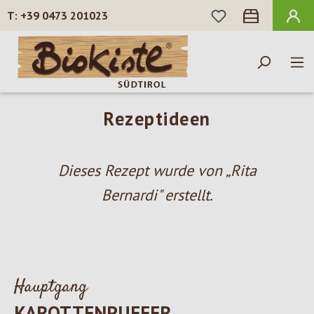
DU HAST 0 PROD
+39 0473 201023
Zum Hauptinhalt springen
Rezeptideen
Dieses Rezept wurde von „Rita
Bernardi" erstellt.
Hauptgang
KAROTTENPUFFER