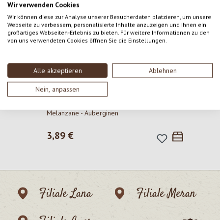
Wir verwenden Cookies
Wir können diese zur Analyse unserer Besucherdaten platzieren, um unsere
Webseite zu verbessern, personalisierte Inhalte anzuzeigen und Ihnen ein
Produktgalerie überspringen
großartiges Webseiten-Erlebnis zu bieten. Für weitere Informationen zu den
von uns verwendeten Cookies öffnen Sie die Einstellungen.
Alle akzeptieren
Ablehnen
Nein, anpassen
P
Melanzane - Auberginen
Regulärer Preis:
3,89 €
Filiale Lana
Filiale Meran