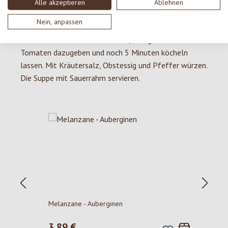
Kartoffeln, Lorbeer, Kümmel, Suppenwürze,
Alle akzeptieren
Ablehnen
Knoblauch und das restliche Wasser dazugeben und
Nein, anpassen
weitere 15 Minuten kochen lassen. Dann die
Tomatensauce oder die frischen, fein gehackten
Tomaten dazugeben und noch 5 Minuten köcheln
lassen. Mit Kräutersalz, Obstessig und Pfeffer würzen.
Die Suppe mit Sauerrahm servieren.
Produktgalerie überspringen
P
Melanzane - Auberginen
Regulärer Preis:
3,89 €