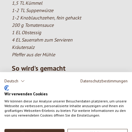
1,5 TL Kümmel
1-2 TL Suppenwürze
1-2 Knoblauchzehen, fein gehackt
200 g Tomatensauce
1 EL Obstessig
4 EL Sauerrahm zum Servieren
Kräutersalz
Pfeffer aus der Mühle
So wird's gemacht
Deutsch
Datenschutzbestimmungen
Die Rohnen waschen, davon nur die narbigen Teile
wegschneiden und würfelig schneiden. Das Suppengrün
Wir verwenden Cookies
in kleine Würfel schneiden. Die Zwiebel in Öl kurz
Wir können diese zur Analyse unserer Besucherdaten platzieren, um unsere
andünsten. Die Rohnen und das Suppengemüse
Webseite zu verbessern, personalisierte Inhalte anzuzeigen und Ihnen ein
dazugeben und etwas andünsten. Die Hälfte der
großartiges Webseiten-Erlebnis zu bieten. Für weitere Informationen zu den
von uns verwendeten Cookies öffnen Sie die Einstellungen.
Wassermenge aufgießen und etwa 20 Minuten köcheln
lassen. Das fein geschnittene Weißkraut, gewürfelte