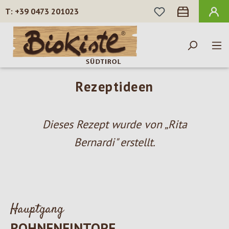
DU HAST 0 PROD
+39 0473 201023
Zum Hauptinhalt springen
Rezeptideen
Dieses Rezept wurde von „Rita
Bernardi" erstellt.
Hauptgang
ROHNENEINTOPF