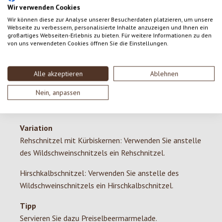
Kürbis schälen und in 2 cm große Würfel schneiden. In
Wir verwenden Cookies
einer Pfanne Butter erwärmen und die Kürbiswürfel
Wir können diese zur Analyse unserer Besucherdaten platzieren, um unsere
darin braten. Mit Salz und Pfeffer würzen und
Webseite zu verbessern, personalisierte Inhalte anzuzeigen und Ihnen ein
großartiges Webseiten-Erlebnis zu bieten. Für weitere Informationen zu den
warmstellen.
von uns verwendeten Cookies öffnen Sie die Einstellungen.
Fertigstellung
In einer Pfanne reichlich Backfett oder Butterschmalz
Alle akzeptieren
Ablehnen
erhitzen und die Schnitzel auf beiden Seiten backen.
Nein, anpassen
Auf einem Küchenkrepp abtropfen lassen und mit
feinen Kräutersalaten und Kürbiswürfeln servieren.
Variation
Rehschnitzel mit Kürbiskernen: Verwenden Sie anstelle
des Wildschweinschnitzels ein Rehschnitzel.
Hirschkalbschnitzel: Verwenden Sie anstelle des
Wildschweinschnitzels ein Hirschkalbschnitzel.
Tipp
Servieren Sie dazu Preiselbeermarmelade.