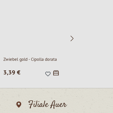
Milchhof Brixen
Zwiebel gold - Cipolla dorata
Mozzarella B
3,39 €
Regulärer Preis:
Inhalt:
100 g
(22
2,25 €
Regulärer Pre
Filiale Auer