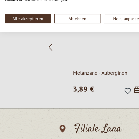
Alle akzeptieren
Ablehnen
Nein, anpass
Melanzane - Auberginen
3,89 €
Regulärer Preis:
Filiale Lana