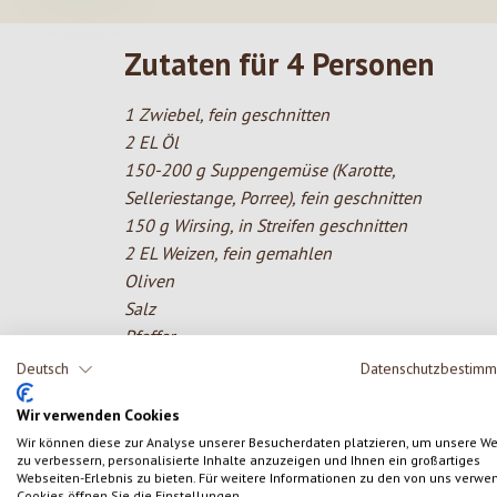
Zutaten für 4 Personen
1 Zwiebel, fein geschnitten
2 EL Öl
150-200 g Suppengemüse (Karotte,
Selleriestange, Porree), fein geschnitten
150 g Wirsing, in Streifen geschnitten
2 EL Weizen, fein gemahlen
Oliven
Salz
Pfeffer
Muskat
Deutsch
Datenschutzbestim
Suppenwürze
Wir verwenden Cookies
Wir können diese zur Analyse unserer Besucherdaten platzieren, um unsere W
zu verbessern, personalisierte Inhalte anzuzeigen und Ihnen ein großartiges
Webseiten-Erlebnis zu bieten. Für weitere Informationen zu den von uns verwe
Produktgalerie überspringen
Cookies öffnen Sie die Einstellungen.