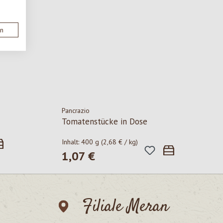
en
Pancrazio
Tomatenstücke in Dose
Inhalt:
400 g
(2,68 € / kg)
1,07 €
Regulärer Preis:
Filiale Meran