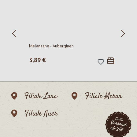
P
Melanzane - Auberginen
Regulärer Preis:
3,89 €
Filiale Lana
Filiale Meran
Filiale Auer