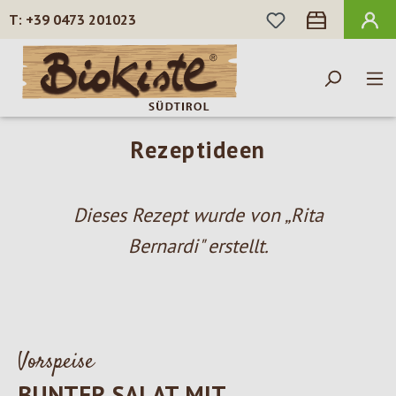
DU HAST 0 PROD
+39 0473 201023
Zum Hauptinhalt springen
Rezeptideen
Dieses Rezept wurde von „Rita
Bernardi" erstellt.
Vorspeise
BUNTER SALAT MIT