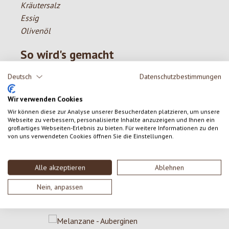
Kräutersalz
Essig
Olivenöl
So wird's gemacht
Deutsch
Datenschutzbestimmungen
Den Salat waschen, in Stücke zupfen und in eine
Schüssel geben. Die Tomaten in Stücke schneiden,
Wir verwenden Cookies
Peperoni in Streifen schneiden, Gurken in Scheiben
Wir können diese zur Analyse unserer Besucherdaten platzieren, um unsere
schneiden. Die Zucchini in Stifte hobeln und alles mit
Webseite zu verbessern, personalisierte Inhalte anzuzeigen und Ihnen ein
dem Salat mischen. Das Vollkornbrot in mittlere
großartiges Webseiten-Erlebnis zu bieten. Für weitere Informationen zu den
von uns verwendeten Cookies öffnen Sie die Einstellungen.
Würfel schneiden und in einer Pfanne mit Butter leicht
bräunen. Aus den restlichen Zutaten eine Salatsauce
bereiten und den Salat damit anmachen. Zum Schluss
Alle akzeptieren
Ablehnen
die Brotwürfel unterheben.
Nein, anpassen
Produktgalerie überspringen