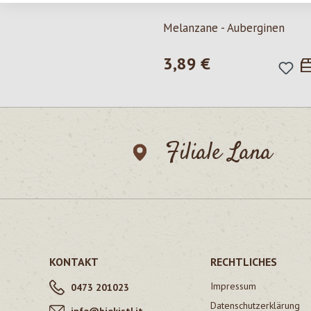
Melanzane - Auberginen
3,89 €
Regulärer Preis:
Filiale Lana
KONTAKT
RECHTLICHES
Impressum
0473 201023
Datenschutzerklärung