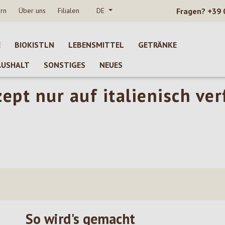
rn
Über uns
Filialen
DE
Fragen?
+39 
E
BIOKISTLN
LEBENSMITTEL
GETRÄNKE
AUSHALT
SONSTIGES
NEUES
zept nur auf italienisch ve
So wird's gemacht