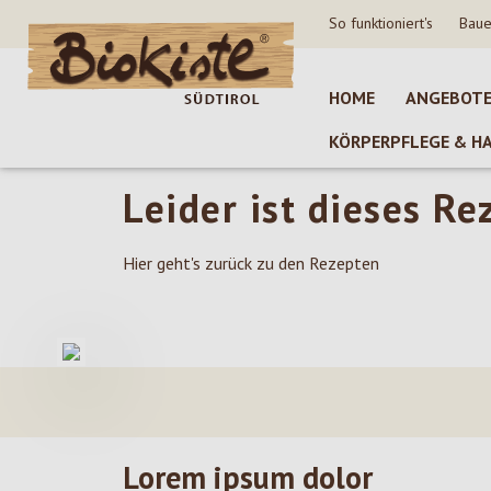
So funktioniert's
Baue
 Hauptinhalt springen
Zur Suche springen
Zur Hauptnavigation springen
HOME
ANGEBOT
KÖRPERPFLEGE & H
Leider ist dieses Re
Hier geht's zurück zu den Rezepten
Lorem ipsum dolor