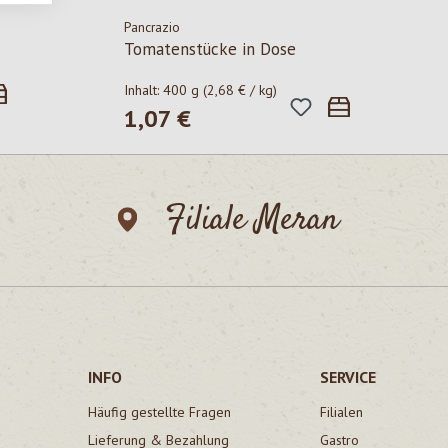
Pancrazio
Tomatenstücke in Dose
Inhalt:
400 g
(2,68 € / kg)
1,07 €
Regulärer Preis:
Filiale Meran
INFO
SERVICE
Häufig gestellte Fragen
Filialen
Lieferung & Bezahlung
Gastro