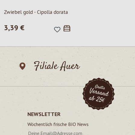
Milchhof Brixen
Zwiebel gold - Cipolla dorata
Mozzarella B
3,39 €
Regulärer Preis:
Inhalt:
100 g
(22
2,25 €
Regulärer Pre
Filiale Auer
NEWSLETTER
Wöchentlich frische BIO News