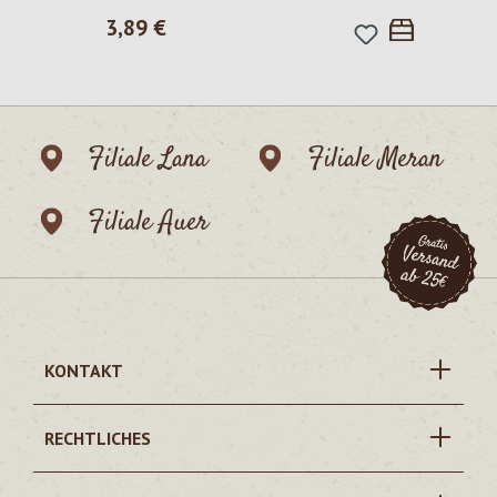
Regulärer Preis:
3,89 €
Filiale Lana
Filiale Meran
Filiale Auer
KONTAKT
RECHTLICHES