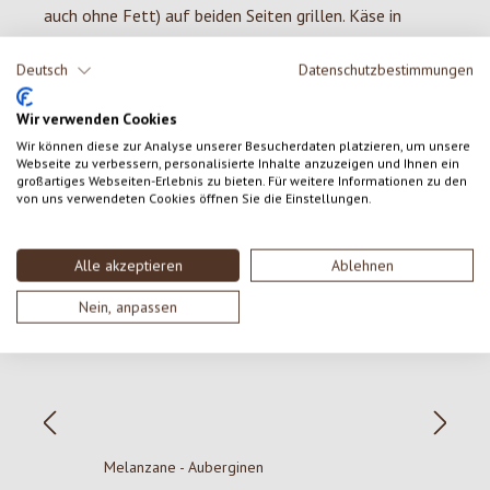
auch ohne Fett) auf beiden Seiten grillen. Käse in
kleine Streifen schneiden, auf die Zucchinistreifen
legen und einrollen. Mit einem Zahnstocher
Deutsch
Datenschutzbestimmungen
zusammenhalten.
Wir verwenden Cookies
Tipp
Wir können diese zur Analyse unserer Besucherdaten platzieren, um unsere
Webseite zu verbessern, personalisierte Inhalte anzuzeigen und Ihnen ein
Verwenden Sie Melanzane. Zum Umwickeln der
großartiges Webseiten-Erlebnis zu bieten. Für weitere Informationen zu den
Zucchini Schnittlauch verwenden.
von uns verwendeten Cookies öffnen Sie die Einstellungen.
Alle akzeptieren
Ablehnen
Produktgalerie überspringen
Nein, anpassen
P
Melanzane - Auberginen