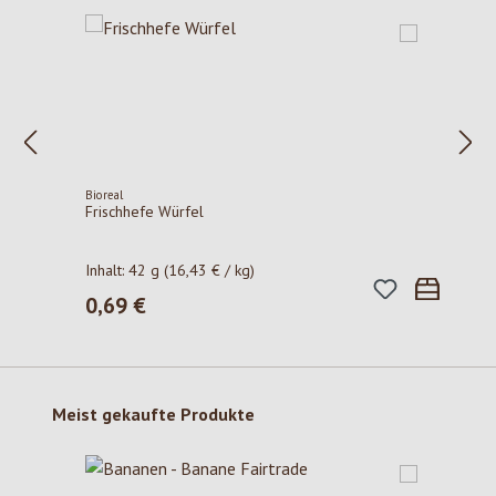
Bioreal
Frischhefe Würfel
Inhalt:
42 g
(16,43 € / kg)
0,69 €
Regulärer Preis:
Produktgalerie überspringen
Meist gekaufte Produkte