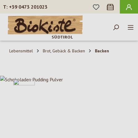
DU HAST 0 PROD
+39 0473 201023
Zum Hauptinhalt springen
Lebensmittel
Brot, Gebäck & Backen
Backen
Bildergalerie überspringen