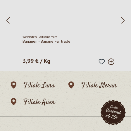
Weltladen - Altromercato
Bananen - Banane Fairtrade
3,99 € / Kg
Regulärer Preis:
Filiale Lana
Filiale Meran
Filiale Auer