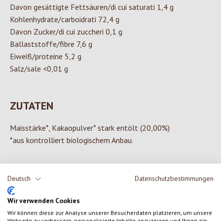
Davon gesättigte Fettsäuren/di cui saturati 1,4 g
Kohlenhydrate/carboidrati 72,4 g
Davon Zucker/di cui zuccheri 0,1 g
Ballaststoffe/fibre 7,6 g
Eiweiß/proteine 5,2 g
Salz/sale <0,01 g
ZUTATEN
Maisstärke*, Kakaopulver* stark entölt (20,00%)
*aus kontrolliert biologischem Anbau.
Deutsch
Datenschutzbestimmungen
0 von 0 Bewertungen
Wir verwenden Cookies
Wir können diese zur Analyse unserer Besucherdaten platzieren, um unsere
Gib eine Bewertung ab!
Durchschnittliche Bewertung von 0 von 5 Sternen
Webseite zu verbessern, personalisierte Inhalte anzuzeigen und Ihnen ein