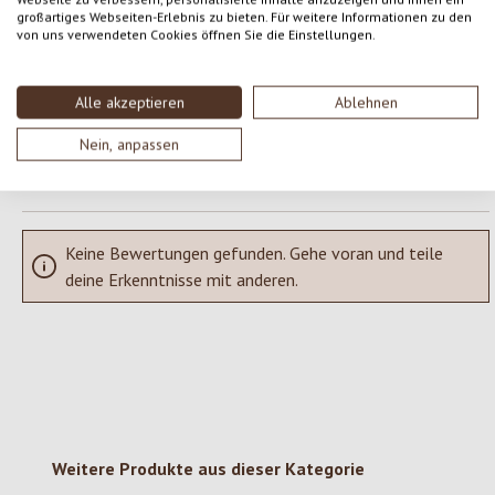
großartiges Webseiten-Erlebnis zu bieten. Für weitere Informationen zu den
von uns verwendeten Cookies öffnen Sie die Einstellungen.
Teile deine Erfahrungen mit dem Produkt mit anderen Kunden.
SCHREIBE EINE BEWERTUNG
Alle akzeptieren
Ablehnen
Nein, anpassen
Bewertungen nur in der aktuellen Sprache anzeigen.
Keine Bewertungen gefunden. Gehe voran und teile
deine Erkenntnisse mit anderen.
Produktgalerie überspringen
Weitere Produkte aus dieser Kategorie