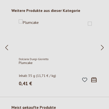
Produktgalerie überspringen
Weitere Produkte aus dieser Kategorie
Dolciaria Duegi-Giorietto
Plumcake
Inhalt:
35 g
(11,71 € / kg)
0,41 €
Regulärer Preis:
Produktgalerie überspringen
Meist gekaufte Produkte