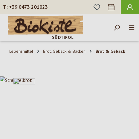
DU HAST 0 PROD
+39 0473 201023
Zum Hauptinhalt springen
Lebensmittel
Brot, Gebäck & Backen
Brot & Gebäck
Bildergalerie überspringen