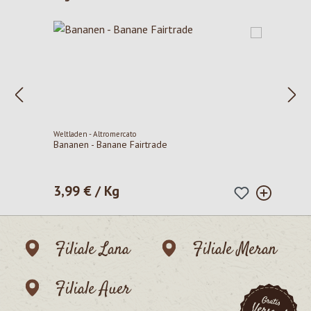
Weltladen - Altromercato
Bananen - Banane Fairtrade
3,99 € / Kg
Regulärer Preis:
Filiale Lana
Filiale Meran
Filiale Auer