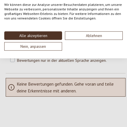
0 von 0 Bewertungen
Wir können diese zur Analyse unserer Besucherdaten platzieren, um unsere
Webseite zu verbessern, personalisierte Inhalte anzuzeigen und Ihnen ein
großartiges Webseiten-Erlebnis zu bieten. Für weitere Informationen zu den
Gib eine Bewertung ab!
Durchschnittliche Bewertung von 0 von 5 Sternen
von uns verwendeten Cookies öffnen Sie die Einstellungen.
Teile deine Erfahrungen mit dem Produkt mit anderen Kunden.
Alle akzeptieren
Ablehnen
SCHREIBE EINE BEWERTUNG
Nein, anpassen
Bewertungen nur in der aktuellen Sprache anzeigen.
Keine Bewertungen gefunden. Gehe voran und teile
deine Erkenntnisse mit anderen.