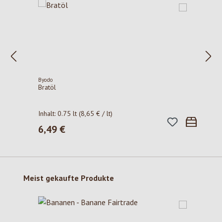
Byodo
Bratöl
Inhalt:
0.75 lt
(8,65 € / lt)
6,49 €
Regulärer Preis:
Produktgalerie überspringen
Meist gekaufte Produkte