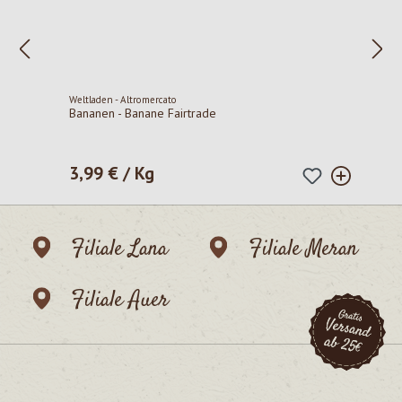
Weltladen - Altromercato
Bananen - Banane Fairtrade
3,99 € / Kg
Regulärer Preis:
Filiale Lana
Filiale Meran
Filiale Auer