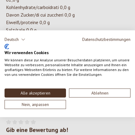
Kohlenhydrate/carboidrati 0,0 g
Davon Zucker/di cui zuccheri 0,0 g
Eiweiß/proteine 0,0 g
Salz/sale 0,0 g
(abhängig von erntebedingten Schwankungen)
Deutsch
Datenschutzbestimmungen
Wir verwenden Cookies
ZUTATEN
Wir können diese zur Analyse unserer Besucherdaten platzieren, um unsere
Webseite zu verbessern, personalisierte Inhalte anzuzeigen und Ihnen ein
großartiges Webseiten-Erlebnis zu bieten. Für weitere Informationen zu den
Schwarzkümmelsamenöl*
von uns verwendeten Cookies öffnen Sie die Einstellungen.
*aus kontrolliert biologischem Anbau (nicht EU).
Alle akzeptieren
Ablehnen
Nein, anpassen
0 von 0 Bewertungen
Gib eine Bewertung ab!
Durchschnittliche Bewertung von 0 von 5 Sternen