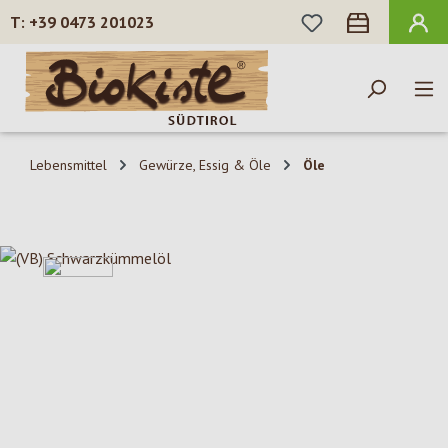
DU HAST 0 PROD
+39 0473 201023
Zum Hauptinhalt springen
Lebensmittel
Gewürze, Essig & Öle
Öle
Bildergalerie überspringen