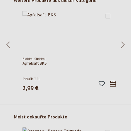
Produktgalerie überspringen
Weitere Produkte aus dieser Kategorie
Biokistl Südtirol
Apfelsaft BKS
Inhalt:
1 lt
2,99 €
Regulärer Preis:
Produktgalerie überspringen
Meist gekaufte Produkte