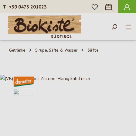
DU HAST 0 PROD
+39 0473 201023
Zum Hauptinhalt springen
Getränke
Sirupe, Säfte & Wasser
Säfte
Bildergalerie überspringen