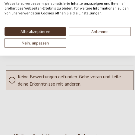
Webseite zu verbessern, personalisierte Inhalte anzuzeigen und Ihnen ein
Gib eine Bewertung ab!
Durchschnittliche Bewertung von 0 von 5 Sternen
großartiges Webseiten-Erlebnis zu bieten. Für weitere Informationen zu den
von uns verwendeten Cookies öffnen Sie die Einstellungen.
Teile deine Erfahrungen mit dem Produkt mit anderen Kunden.
Alle akzeptieren
Ablehnen
SCHREIBE EINE BEWERTUNG
Nein, anpassen
Bewertungen nur in der aktuellen Sprache anzeigen.
Keine Bewertungen gefunden. Gehe voran und teile
deine Erkenntnisse mit anderen.