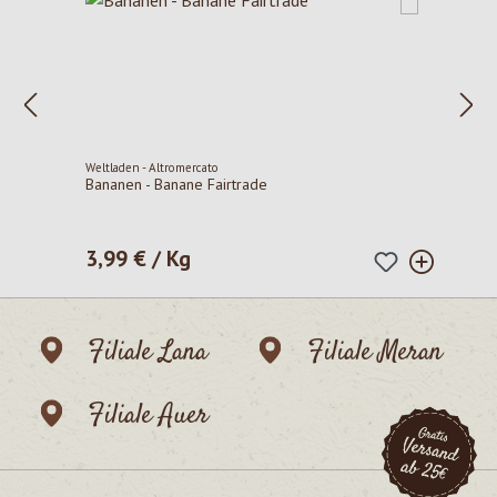
Weltladen - Altromercato
Bananen - Banane Fairtrade
3,99 € / Kg
Regulärer Preis:
Filiale Lana
Filiale Meran
Filiale Auer