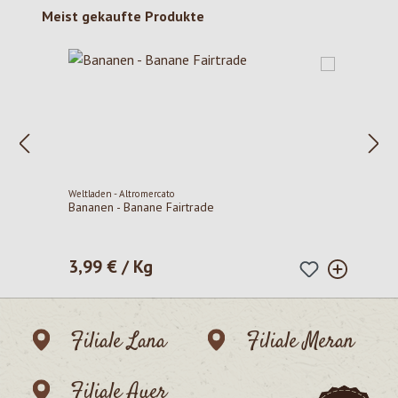
Produktgalerie überspringen
Meist gekaufte Produkte
Weltladen - Altromercato
Bananen - Banane Fairtrade
3,99 € / Kg
Regulärer Preis:
Filiale Lana
Filiale Meran
Filiale Auer