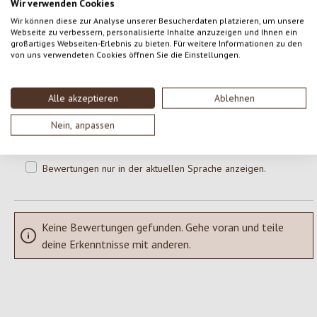
Wir verwenden Cookies
0 von 0 Bewertungen
Wir können diese zur Analyse unserer Besucherdaten platzieren, um unsere
Webseite zu verbessern, personalisierte Inhalte anzuzeigen und Ihnen ein
großartiges Webseiten-Erlebnis zu bieten. Für weitere Informationen zu den
von uns verwendeten Cookies öffnen Sie die Einstellungen.
Gib eine Bewertung ab!
Durchschnittliche Bewertung von 0 von 5 Sternen
Teile deine Erfahrungen mit dem Produkt mit anderen Kunden.
Alle akzeptieren
Ablehnen
Nein, anpassen
SCHREIBE EINE BEWERTUNG
Bewertungen nur in der aktuellen Sprache anzeigen.
Keine Bewertungen gefunden. Gehe voran und teile
deine Erkenntnisse mit anderen.