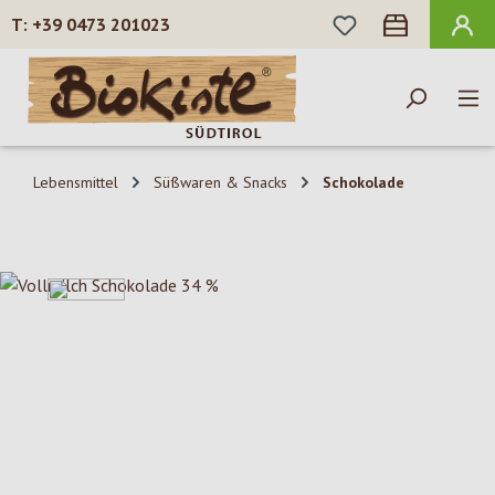
DU HAST 0 PROD
+39 0473 201023
Zum Hauptinhalt springen
Lebensmittel
Süßwaren & Snacks
Schokolade
Bildergalerie überspringen