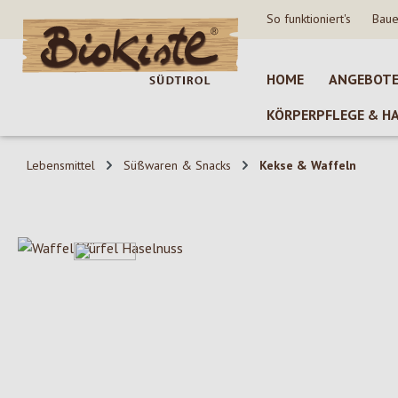
So funktioniert's
Baue
 Hauptinhalt springen
Zur Suche springen
Zur Hauptnavigation springen
HOME
ANGEBOT
KÖRPERPFLEGE & H
Lebensmittel
Süßwaren & Snacks
Kekse & Waffeln
Bildergalerie überspringen