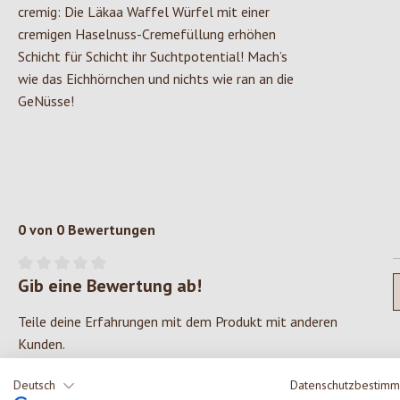
cremig: Die Läkaa Waffel Würfel mit einer
cremigen Haselnuss-Cremefüllung erhöhen
Schicht für Schicht ihr Suchtpotential! Mach’s
wie das Eichhörnchen und nichts wie ran an die
GeNüsse!
0 von 0 Bewertungen
Gib eine Bewertung ab!
Durchschnittliche Bewertung von 0 von 5 Sternen
Teile deine Erfahrungen mit dem Produkt mit anderen
Kunden.
Deutsch
Datenschutzbestim
SCHREIBE EINE BEWERTUNG