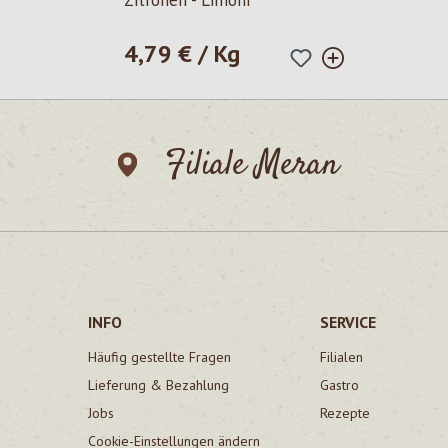
Zitronen - Limoni
4,79 € / Kg
Regulärer Preis:
Filiale Meran
INFO
SERVICE
Häufig gestellte Fragen
Filialen
Lieferung & Bezahlung
Gastro
Jobs
Rezepte
Cookie-Einstellungen ändern