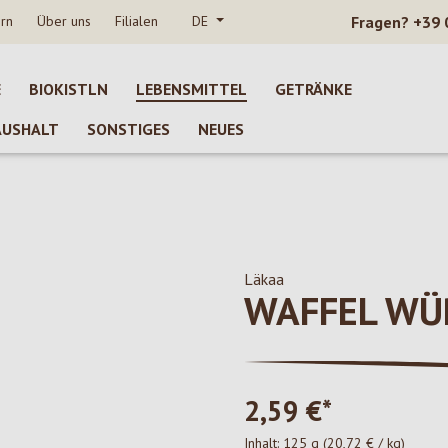
rn
Über uns
Filialen
DE
Fragen?
+39 
E
BIOKISTLN
LEBENSMITTEL
GETRÄNKE
AUSHALT
SONSTIGES
NEUES
Läkaa
WAFFEL WÜ
2,59 €*
Inhalt:
125 g
(20,72 € / kg)