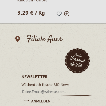
Karotten - Carote
3,29 € / Kg
Regulärer Preis:
Filiale Auer
NEWSLETTER
Wöchentlich frische BIO News
ANMELDEN