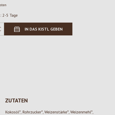
osten
t: 2-5 Tage
IN DAS KISTL GEBEN
ZUTATEN
Kokosöl*, Rohrzucker*, Weizenstärke*, Weizenmehl*,