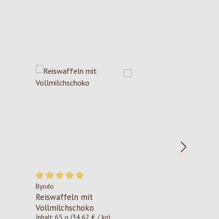
Byodo
Durchschnittliche Bewertung von 5 von 5 Sternen
Reiswaffeln mit
Vollmilchschoko
Inhalt:
65 g
(34,62 € / kg)