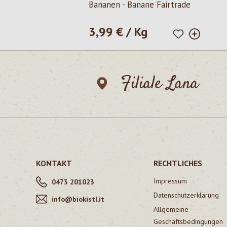
Bananen - Banane Fairtrade
3,99 € / Kg
Regulärer Preis:
Filiale Lana
KONTAKT
RECHTLICHES
Impressum
0473 201023
Datenschutzerklärung
info@biokistl.it
Allgemeine
Geschäftsbedingungen