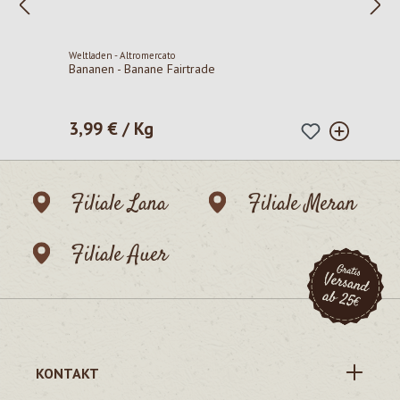
Weltladen - Altromercato
Bananen - Banane Fairtrade
3,99 € / Kg
Regulärer Preis:
Filiale Lana
Filiale Meran
Filiale Auer
KONTAKT