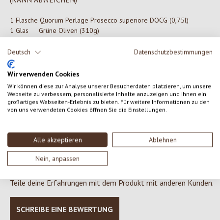
1 Flasche
Quorum Perlage Prosecco superiore DOCG (0,75l)
1 Glas
Grüne Oliven (310g)
1 Sack
Minischüttelbrot "Roggen" (130g)
1 Stück
Geschenkkarton mittel ohne Griff 40x25x11
Deutsch
Datenschutzbestimmungen
1 Stück
Panettone groß (600g)
1 Stück
Südtiroler Speck g.g.A. Bio ca. 300g
Wir verwenden Cookies
1 Stück
Dinkel Kräuterfladen (170g)
Wir können diese zur Analyse unserer Besucherdaten platzieren, um unsere
1 Flasche
Holunderblütensirup (250ml)
Webseite zu verbessern, personalisierte Inhalte anzuzeigen und Ihnen ein
großartiges Webseiten-Erlebnis zu bieten. Für weitere Informationen zu den
von uns verwendeten Cookies öffnen Sie die Einstellungen.
0 von 0 Bewertungen
Alle akzeptieren
Ablehnen
Nein, anpassen
Gib eine Bewertung ab!
Durchschnittliche Bewertung von 0 von 5 Sternen
Teile deine Erfahrungen mit dem Produkt mit anderen Kunden.
SCHREIBE EINE BEWERTUNG