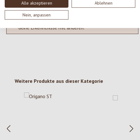
Alle akzeptieren
Ablehnen
Nein, anpassen
Keine Bewertungen gefunden. Gehe voran und teile
deine Erkenntnisse mit anderen.
Produktgalerie überspringen
Weitere Produkte aus dieser Kategorie