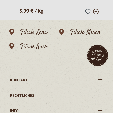
3,99 € / Kg
Regulärer Preis:
Filiale Lana
Filiale Meran
Filiale Auer
KONTAKT
RECHTLICHES
INFO