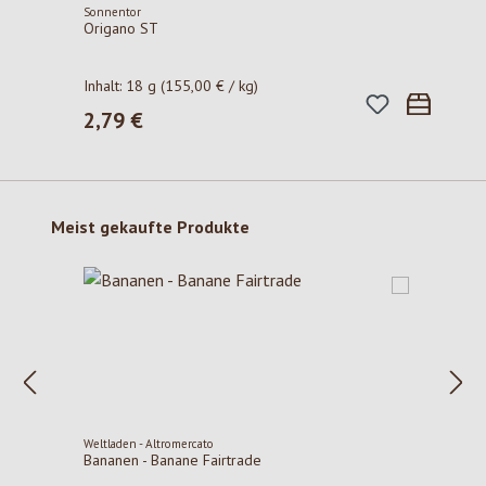
Sonnentor
Origano ST
Inhalt:
18 g
(155,00 € / kg)
2,79 €
Regulärer Preis:
Produktgalerie überspringen
Meist gekaufte Produkte
Weltladen - Altromercato
Bananen - Banane Fairtrade