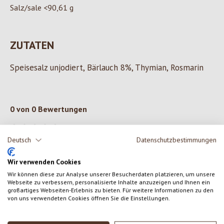
Salz/sale <90,61 g
ZUTATEN
Speisesalz unjodiert, Bärlauch 8%, Thymian, Rosmarin
0 von 0 Bewertungen
Gib eine Bewertung ab!
Durchschnittliche Bewertung von 0 von 5 Sternen
Deutsch
Datenschutzbestimmungen
Teile deine Erfahrungen mit dem Produkt mit anderen Kunden.
Wir verwenden Cookies
Wir können diese zur Analyse unserer Besucherdaten platzieren, um unsere
Webseite zu verbessern, personalisierte Inhalte anzuzeigen und Ihnen ein
SCHREIBE EINE BEWERTUNG
großartiges Webseiten-Erlebnis zu bieten. Für weitere Informationen zu den
von uns verwendeten Cookies öffnen Sie die Einstellungen.
Bewertungen nur in der aktuellen Sprache anzeigen.