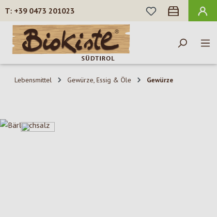
DU HAST 0 PROD
+39 0473 201023
Zum Hauptinhalt springen
Lebensmittel
Gewürze, Essig & Öle
Gewürze
Bildergalerie überspringen