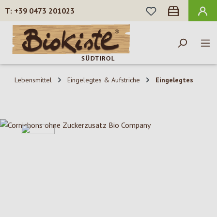
DU HAST 0 PROD
+39 0473 201023
Zum Hauptinhalt springen
Lebensmittel
Eingelegtes & Aufstriche
Eingelegtes
Bildergalerie überspringen