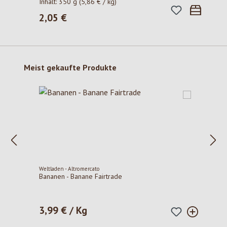
Inhalt:
350 g
(5,86 € / kg)
2,05 €
Regulärer Preis:
Produktgalerie überspringen
Meist gekaufte Produkte
Weltladen - Altromercato
Bananen - Banane Fairtrade
3,99 € / Kg
Regulärer Preis: