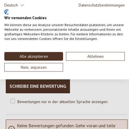
Festigungsmittel: Calciumcitrat, Gewürzextrakte*
Deutsch
Datenschutzbestimmungen
* aus kontrolliert biologischem Anbau
Wir verwenden Cookies
Wir können diese zur Analyse unserer Besucherdaten platzieren, um unsere
Webseite zu verbessern, personalisierte Inhalte anzuzeigen und Ihnen ein
großartiges Webseiten-Erlebnis zu bieten. Für weitere Informationen zu den
von uns verwendeten Cookies öffnen Sie die Einstellungen.
0 von 0 Bewertungen
Alle akzeptieren
Ablehnen
Gib eine Bewertung ab!
Durchschnittliche Bewertung von 0 von 5 Sternen
Nein, anpassen
Teile deine Erfahrungen mit dem Produkt mit anderen Kunden.
SCHREIBE EINE BEWERTUNG
Bewertungen nur in der aktuellen Sprache anzeigen.
Keine Bewertungen gefunden. Gehe voran und teile