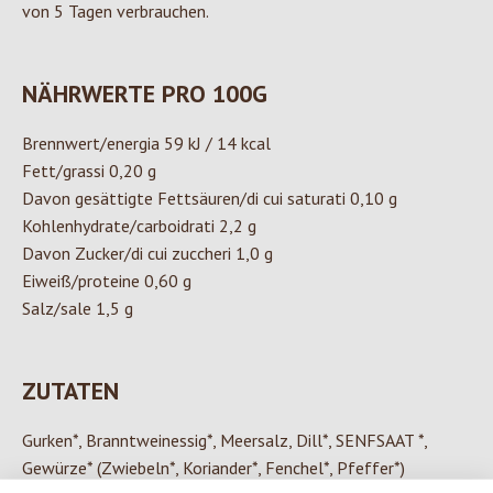
von 5 Tagen verbrauchen.
NÄHRWERTE PRO 100G
Brennwert/energia 59 kJ / 14 kcal
Fett/grassi 0,20 g
Davon gesättigte Fettsäuren/di cui saturati 0,10 g
Kohlenhydrate/carboidrati 2,2 g
Davon Zucker/di cui zuccheri 1,0 g
Eiweiß/proteine 0,60 g
Salz/sale 1,5
g
ZUTATEN
Gurken*, Branntweinessig*, Meersalz, Dill*, SENFSAAT *,
Gewürze* (Zwiebeln*, Koriander*, Fenchel*, Pfeffer*)