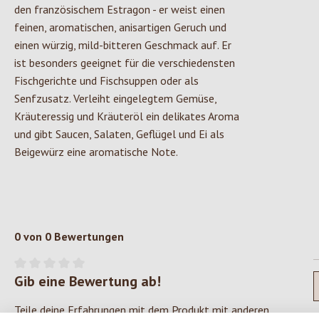
den französischem Estragon - er weist einen
feinen, aromatischen, anisartigen Geruch und
einen würzig, mild-bitteren Geschmack auf. Er
ist besonders geeignet für die verschiedensten
Fischgerichte und Fischsuppen oder als
Senfzusatz. Verleiht eingelegtem Gemüse,
Kräuteressig und Kräuteröl ein delikates Aroma
und gibt Saucen, Salaten, Geflügel und Ei als
Beigewürz eine aromatische Note.
0 von 0 Bewertungen
Gib eine Bewertung ab!
Durchschnittliche Bewertung von 0 von 5 Sternen
Teile deine Erfahrungen mit dem Produkt mit anderen