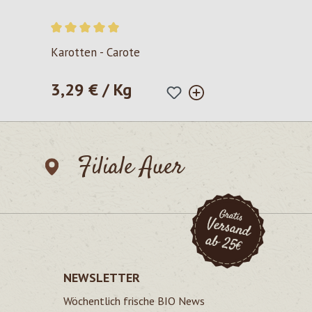
Durchschnittliche Bewertung von 5 von 5 Sternen
Karotten - Carote
3,29 € / Kg
Regulärer Preis:
Filiale Auer
NEWSLETTER
Wöchentlich frische BIO News