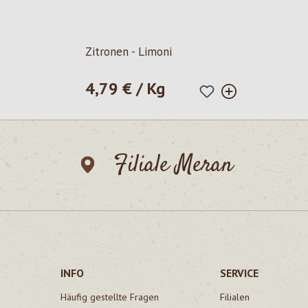
Zitronen - Limoni
4,79 € / Kg
Regulärer Preis:
Filiale Meran
INFO
SERVICE
Häufig gestellte Fragen
Filialen