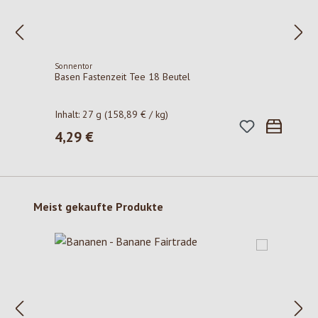
Sonnentor
Basen Fastenzeit Tee 18 Beutel
Inhalt:
27 g
(158,89 € / kg)
4,29 €
Regulärer Preis:
Produktgalerie überspringen
Meist gekaufte Produkte