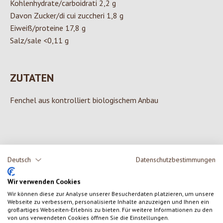
Kohlenhydrate/carboidrati 2,2 g
Davon Zucker/di cui zuccheri 1,8 g
Eiweiß/proteine 17,8 g
Salz/sale <0,11 g
ZUTATEN
Fenchel aus kontrolliert biologischem Anbau
0 von 0 Bewertungen
Deutsch
Datenschutzbestimmungen
Gib eine Bewertung ab!
Durchschnittliche Bewertung von 0 von 5 Sternen
Wir verwenden Cookies
Wir können diese zur Analyse unserer Besucherdaten platzieren, um unsere
Teile deine Erfahrungen mit dem Produkt mit anderen Kunden.
Webseite zu verbessern, personalisierte Inhalte anzuzeigen und Ihnen ein
großartiges Webseiten-Erlebnis zu bieten. Für weitere Informationen zu den
von uns verwendeten Cookies öffnen Sie die Einstellungen.