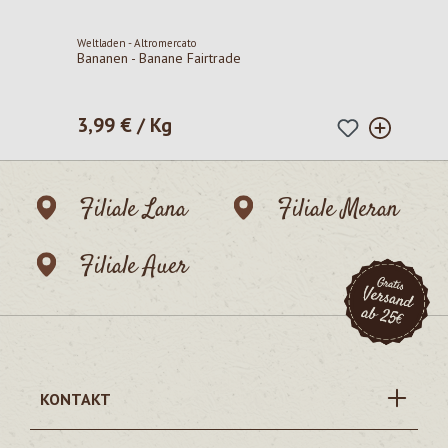
Weltladen - Altromercato
Bananen - Banane Fairtrade
3,99 € / Kg
Regulärer Preis:
Filiale Lana
Filiale Meran
Filiale Auer
KONTAKT