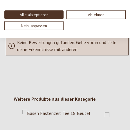
SCHREIBE EINE BEWERTUNG
Alle akzeptieren
Ablehnen
Bewertungen nur in der aktuellen Sprache anzeigen.
Nein, anpassen
Keine Bewertungen gefunden. Gehe voran und teile
deine Erkenntnisse mit anderen.
Produktgalerie überspringen
Weitere Produkte aus dieser Kategorie