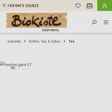
DU HAST 0 PROD
+39 0473 201023
Zum Hauptinhalt springen
Getränke
Kaffee, Tee & Kakao
Tee
Bildergalerie überspringen