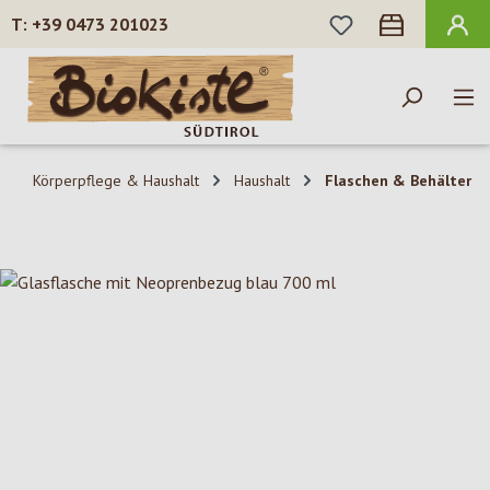
DU HAST 0 PROD
+39 0473 201023
Zum Hauptinhalt springen
Körperpflege & Haushalt
Haushalt
Flaschen & Behälter
Bildergalerie überspringen