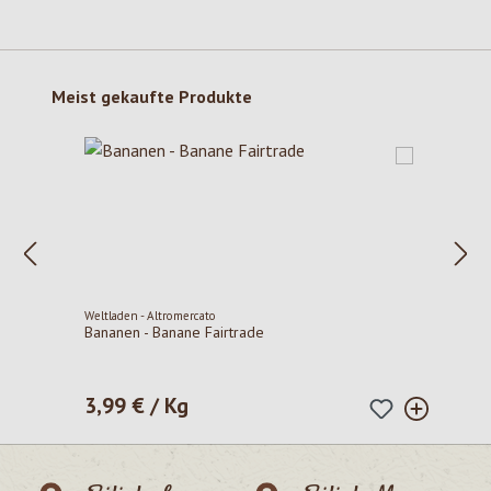
Produktgalerie überspringen
Meist gekaufte Produkte
Weltladen - Altromercato
Bananen - Banane Fairtrade
3,99 € / Kg
Regulärer Preis: