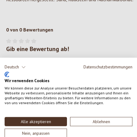
0 von 0 Bewertungen
Gib eine Bewertung ab!
Durchschnittliche Bewertung von 0 von 5 Sternen
Teile deine Erfahrungen mit dem Produkt mit anderen Kunden.
Deutsch
Datenschutzbestimmungen
SCHREIBE EINE BEWERTUNG
Wir verwenden Cookies
Wir können diese zur Analyse unserer Besucherdaten platzieren, um unsere
Webseite zu verbessern, personalisierte Inhalte anzuzeigen und Ihnen ein
Bewertungen nur in der aktuellen Sprache anzeigen.
großartiges Webseiten-Erlebnis zu bieten. Für weitere Informationen zu den
von uns verwendeten Cookies öffnen Sie die Einstellungen.
Keine Bewertungen gefunden. Gehe voran und teile
Alle akzeptieren
Ablehnen
deine Erkenntnisse mit anderen.
Nein, anpassen